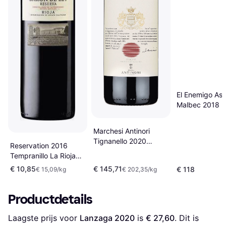
El Enemigo As 
Malbec 2018
Marchesi Antinori
Tignanello 2020
Reservation 2016
Sangiovese, Cabernet
Tempranillo La Rioja
Sauvignon, Cabernet
14.5% 75cl
€ 10,85
€ 145,71
€ 118
€ 15,09/kg
€ 202,35/kg
Franc Tuscany 13.5%
75cl
Productdetails
Laagste prijs voor 
Lanzaga 2020
 is 
€ 27,60
. Dit is 