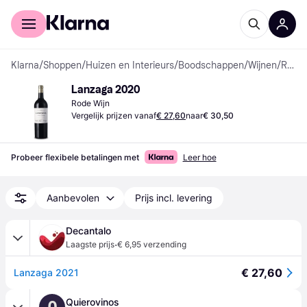
Voor shoppers
Voor bedrijven
Klarna
/
Shoppen
/
Huizen en Interieurs
/
Boodschappen
/
Wijnen
/
Rode Wijnen
Lanzaga 2020
Rode Wijn
Vergelijk prijzen vanaf
€ 27,60
naar
€ 30,50
Probeer flexibele betalingen met
Leer hoe
Aanbevolen
Prijs incl. levering
Decantalo
·
Laagste prijs
€ 6,95 verzending
€ 27,60
Lanzaga 2021
Quierovinos
Q