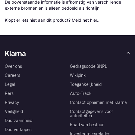
De bovenstaande informatie is afkomstig van verschillende 
externe bronnen en is alleen bedoeld als richtlijn.

Klopt er iets niet aan dit product? 
Meld het hier.
.
Klarna
Over ons
Gedragscode BNPL
Careers
Wikipink
Legal
Toegankelijkheid
Pers
Auto-Track
Privacy
Contact opnemen met Klarna
Veiligheid
Contactgegevens voor
autoriteiten
Duurzaamheid
Raad van bestuur
Doorverkopen
Investeerdersrelaties