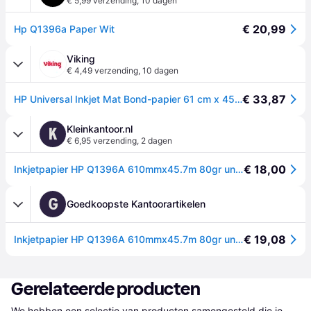
€ 5,99 verzending
,
10 dagen
€ 20,99
Hp Q1396a Paper Wit
Viking
€ 4,49 verzending
,
10 dagen
€ 33,87
HP Universal Inkjet Mat Bond-papier 61 cm x 45,7 m 80 g/m² Wit
Kleinkantoor.nl
K
€ 6,95 verzending
,
2 dagen
€ 18,00
Inkjetpapier HP Q1396A 610mmx45.7m 80gr universal bond
G
Goedkoopste Kantoorartikelen
€ 19,08
Inkjetpapier HP Q1396A 610mmx45.7m 80gr universal bond
Gerelateerde producten
We hebben een selectie van producten samengesteld die je 