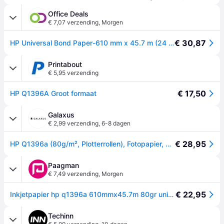
Office Deals
€ 7,07 verzending
,
Morgen
€ 30,87
HP Universal Bond Paper-610 mm x 45.7 m (24 in x 150 ft) papier voor inkjetprinter Mat (Q1396A)
Printabout
€ 5,95 verzending
€ 17,50
HP Q1396A Groot formaat
Galaxus
€ 2,99 verzending
,
6-8 dagen
€ 28,95
HP Q1396a (80g/m², Plotterrollen), Fotopapier, Wit
Paagman
€ 7,49 verzending
,
Morgen
€ 22,95
Inkjetpapier hp q1396a 610mmx45.7m 80gr universal Bond
Techinn