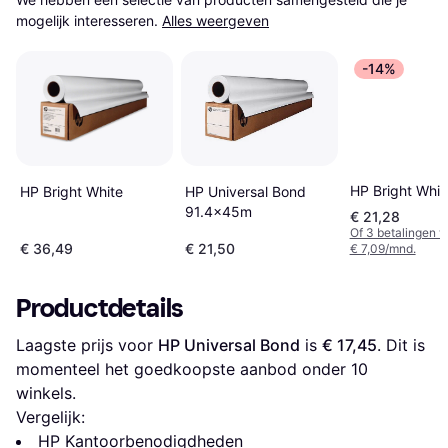
mogelijk interesseren.
Alles weergeven
-14%
HP Bright Whit
HP Universal Bond
HP Bright White
91.4x45m
€ 21,28
Of 3 betalingen 
€ 36,49
€ 21,50
€ 7,09/mnd.
Productdetails
Laagste prijs voor 
HP Universal Bond
 is 
€ 17,45
. Dit is 
momenteel het goedkoopste aanbod onder 
10
winkels.
Vergelijk:
HP Kantoorbenodigdheden