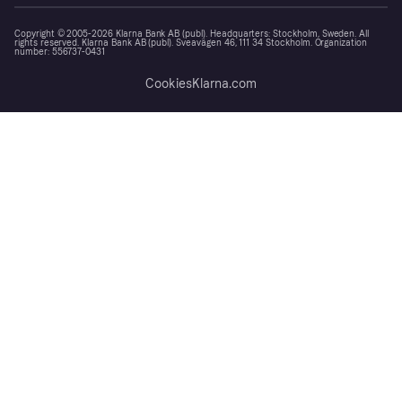
Copyright © 2005-2026 Klarna Bank AB (publ). Headquarters: Stockholm, Sweden. All
rights reserved. Klarna Bank AB (publ). Sveavägen 46, 111 34 Stockholm. Organization
number: 556737-0431
Cookies
Klarna.com