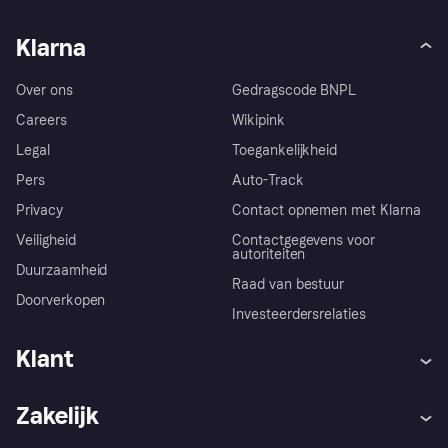
Klarna
Over ons
Gedragscode BNPL
Careers
Wikipink
Legal
Toegankelijkheid
Pers
Auto-Track
Privacy
Contact opnemen met Klarna
Veiligheid
Contactgegevens voor
autoriteiten
Duurzaamheid
Raad van bestuur
Doorverkopen
Investeerdersrelaties
Klant
Hulp
Klachten
Zakelijk
Login
Onze belofte