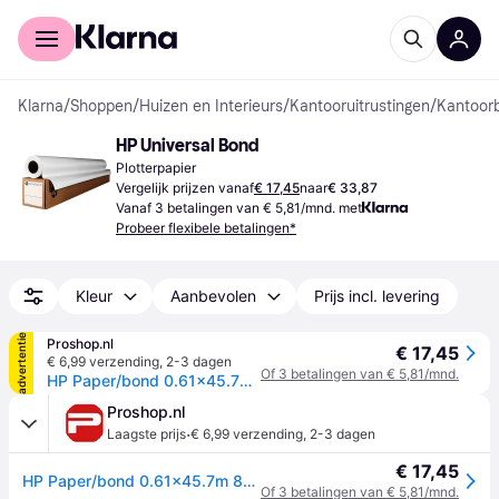
Voor shoppers
Voor bedrijven
Klarna
/
Shoppen
/
Huizen en Interieurs
/
Kantooruitrustingen
/
Kantoor
HP Universal Bond
Plotterpapier
Vergelijk prijzen vanaf
€ 17,45
naar
€ 33,87
Vanaf 3 betalingen van € 5,81/mnd. met
Probeer flexibele betalingen*
Kleur
Aanbevolen
Prijs incl. levering
advertentie
Proshop.nl
€ 17,45
€ 6,99 verzending
,
2-3 dagen
Of 3 betalingen van € 5,81/mnd.
HP Paper/bond 0.61x45.7m 80g m2 F DnJ
Proshop.nl
·
Laagste prijs
€ 6,99 verzending
,
2-3 dagen
€ 17,45
HP Paper/bond 0.61x45.7m 80g m2 F DnJ
Of 3 betalingen van € 5,81/mnd.