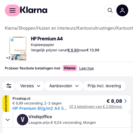
Voor shoppers
Voor bedrijven
Klarna
/
Shoppen
/
Huizen en Interieurs
/
Kantooruitrustingen
/
Kantoor
HP Premium A4
Kopieerpapier
Vergelijk prijzen vanaf
€ 6,90
naar
€ 13,99
+
2
Probeer flexibele betalingen met
Leer hoe
Versies
Aanbevolen
Prijs incl. levering
advertentie
Proshop.nl
€ 8,08
€ 6,99 verzending
,
2-3 dagen
Of 3 betalingen van € 2,69/mnd.
HP Premium 80g/m2 A4 500 vellen
Vindiqoffice
V
·
Laagste prijs
€ 6,04 verzending
,
Morgen