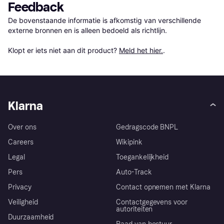
Feedback
De bovenstaande informatie is afkomstig van verschillende 
externe bronnen en is alleen bedoeld als richtlijn.

Klopt er iets niet aan dit product? 
Meld het hier.
.
Klarna
Over ons
Gedragscode BNPL
Careers
Wikipink
Legal
Toegankelijkheid
Pers
Auto-Track
Privacy
Contact opnemen met Klarna
Veiligheid
Contactgegevens voor
autoriteiten
Duurzaamheid