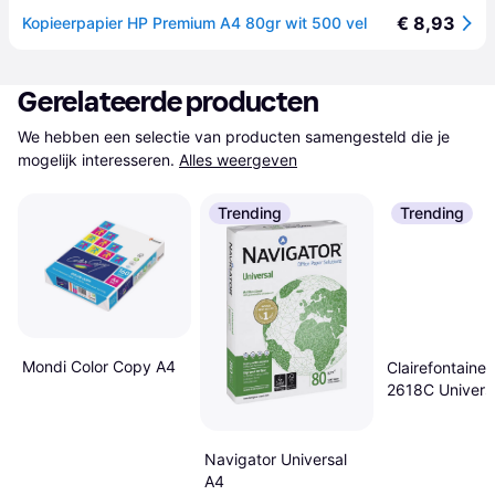
€ 8,93
Kopieerpapier HP Premium A4 80gr wit 500 vel
Gerelateerde producten
We hebben een selectie van producten samengesteld die je 
mogelijk interesseren.
Alles weergeven
Trending
Trending
Mondi Color Copy A4
Clairefontaine C
2618C Univers
printerpapir
kontorpapir D
160 g/m² 250 
Navigator Universal
Højhvid
A4