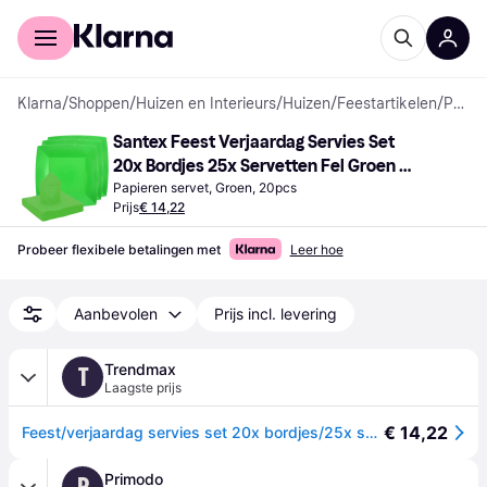
Voor shoppers
Voor bedrijven
Klarna
/
Shoppen
/
Huizen en Interieurs
/
Huizen
/
Feestartikelen
/
Papieren servetten
Santex Feest Verjaardag Servies Set 
20x Bordjes 25x Servetten Fel Groen 
Karton
Papieren servet, Groen, 20pcs
Prijs
€ 14,22
Probeer flexibele betalingen met
Leer hoe
Aanbevolen
Prijs incl. levering
Trendmax
T
Laagste prijs
€ 14,22
Feest/verjaardag servies set 20x bordjes/25x servetten - fel groen - karton
Primodo
P