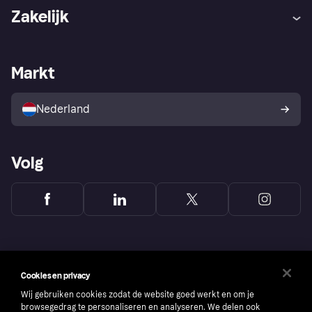
Hulp
Klachten
Zakelijk
Login
Onze belofte
Webwinkelsupport
Developers
De Klarna app
Privacyinstellingen
Zakelijke login
Operationele status
Markt
Winkeloverzicht
Je herroepingsrecht
Verkoop met Klarna
Platformen en partners
Kopersbescherming voor
consumenten
Nederland
Volg
Cookies en privacy
Wij gebruiken cookies zodat de website goed werkt en om je
browsegedrag te personaliseren en analyseren. We delen ook