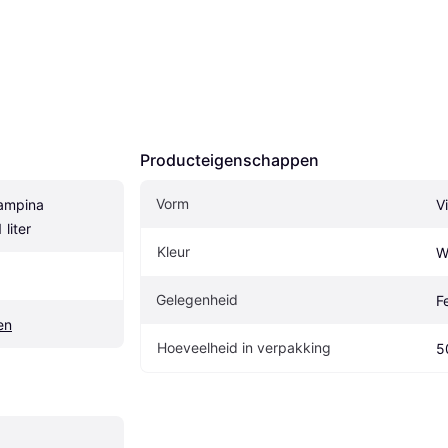
Producteigenschappen
Vorm
ampina 
V
liter
Kleur
W
Gelegenheid
F
en
Hoeveelheid in verpakking
5