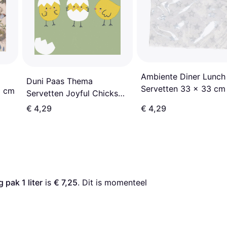
Ambiente Diner Lunch
Duni Paas Thema
Servetten 33 x 33 cm
3 cm
Servetten Joyful Chicks
Stuks
20x 33 x 33 cm
€ 4,29
€ 4,29
 pak 1 liter
 is 
€ 7,25
. Dit is momenteel 