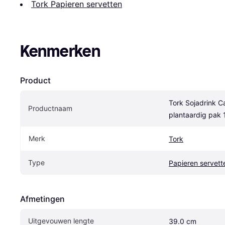
Tork Papieren servetten
Kenmerken
Product
Tork Sojadrink C
Productnaam
plantaardig pak 1 
Merk
Tork
Type
Papieren servett
Afmetingen
Uitgevouwen lengte
39.0 cm