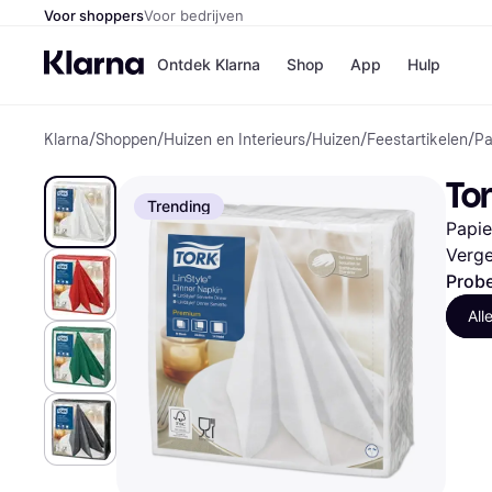
Voor shoppers
Voor bedrijven
Ontdek Klarna
Shop
App
Hulp
Klarna
/
Shoppen
/
Huizen en Interieurs
/
Huizen
/
Feestartikelen
/
Pa
Winkels
Media
B
Tor
Bol
B
Trending
Booki
B
Papie
H&M
B
Kruidv
Verge
Probe
All
Winkelove