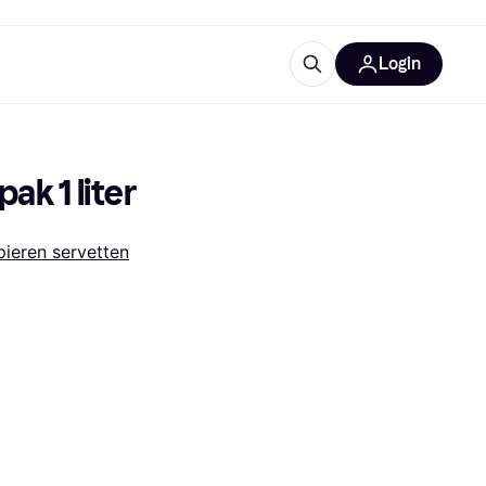
Login
trustingen
IM
ak 1 liter
pieren servetten
gorieën