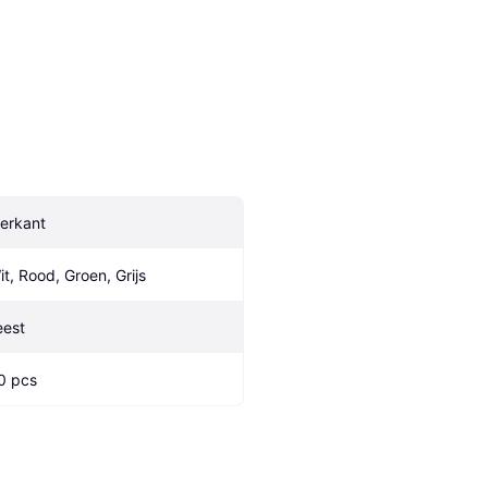
ierkant
it, Rood, Groen, Grijs
eest
0 pcs