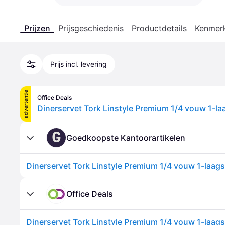
Prijzen
Prijsgeschiedenis
Productdetails
Kenmer
Prijs incl. levering
advertentie
Office Deals
G
Goedkoopste Kantoorartikelen
Office Deals