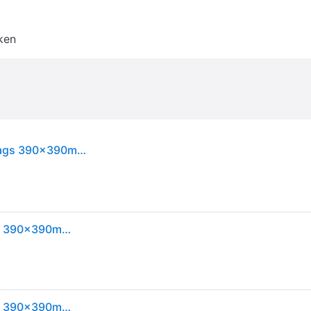
ken
Dinerservet Tork Linstyle Premium 1/4 vouw 1-laags 390x390mm 50 vel wit 478722
Dinerservet Tork Linstyle Premium 1/4 vouw 1-laags 390x390mm 50 vel wit 478722
Dinerservet Tork Linstyle Premium 1/4 vouw 1-laags 390x390mm 50 vel wit 478722