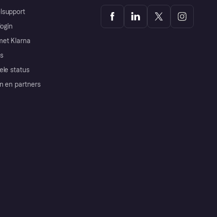
lsupport
login
et Klarna
s
ele status
n en partners