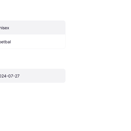
nisex
oetbal
024-07-27