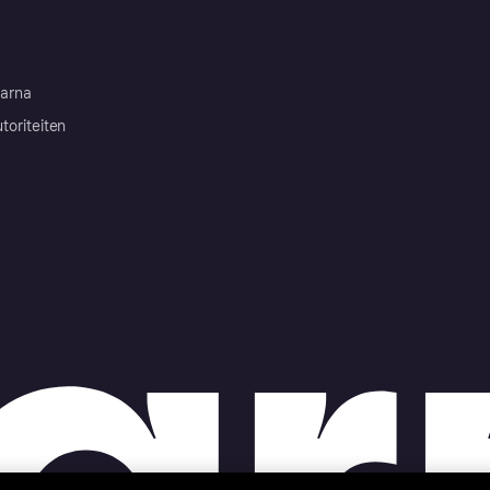
arna
toriteiten