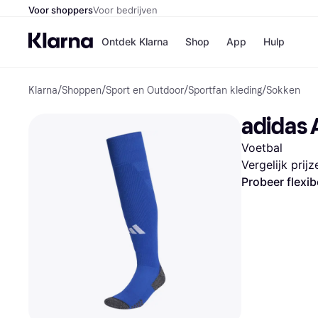
Voor shoppers
Voor bedrijven
Ontdek Klarna
Shop
App
Hulp
Klarna
/
Shoppen
/
Sport en Outdoor
/
Sportfan kleding
/
Sokken
Winkels
Media
B
adidas 
Bol
B
Booki
B
Voetbal
H&M
B
Kruidv
Vergelijk prij
Probeer flexib
Winkelove