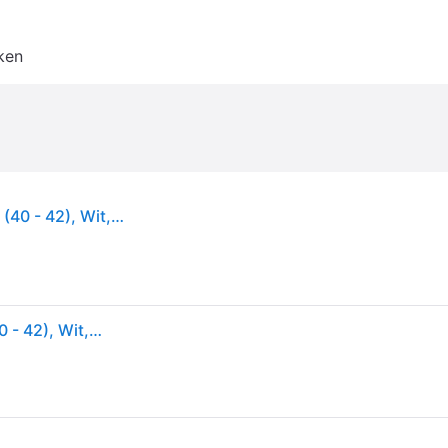
ken
Adidas, Unisex, Sportsokken, ADI 24 Sokvoering (40 - 42), Wit, Blauw
Adidas, Unisex, Sportsokken, ADI 24 Sokvoering (40 - 42), Wit, Blauw