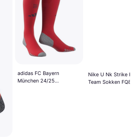
adidas FC Bayern
Nike U Nk Strike Kh 
München 24/25
Team Sokken FQ8253
Thuissokken Red
657