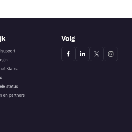
jk
Volg
lsupport
login
et Klarna
s
ele status
n en partners