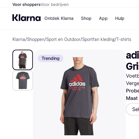
Voor shoppers
Voor bedrijven
Ontdek Klarna
Shop
App
Hulp
Klarna
/
Shoppen
/
Sport en Outdoor
/
Sportfan kleding
/
T-shirts
Winkels
Media
B
ad
Bol
B
Trending
Booki
B
Gri
H&M
B
Kruidv
Voetb
Verge
Probe
Maat 
Winkelove
Se