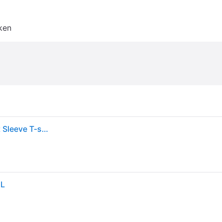
ken
Adidas Manchester United 24/25 Szn Graphic Short Sleeve T-shirt Grijs L Man
 L