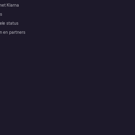
et Klarna
s
ele status
n en partners