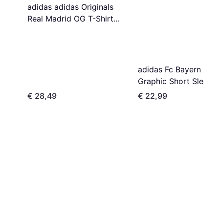
adidas adidas Originals
Real Madrid OG T-Shirt
Putty Mauve Grey- Heren,
Putty Mauve Grey
adidas Fc Bayern Sea
Graphic Short Sleeve
shirt - Wit
€ 28,49
€ 22,99