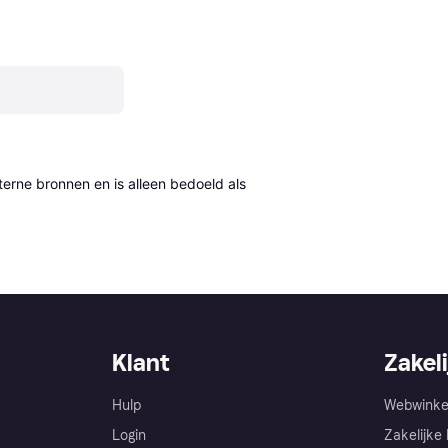
erne bronnen en is alleen bedoeld als 
Klant
Zakeli
Hulp
Webwinke
Login
Zakelijke 