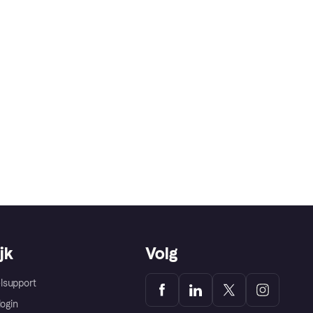
jk
Volg
lsupport
login