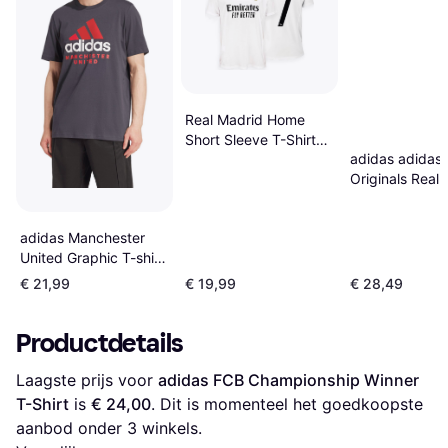
Real Madrid Home
Short Sleeve T-Shirt
adidas adidas
24/25 Vinicius
Originals Real
OG T-Shirt Put
Mauve Grey- H
adidas Manchester
Putty Mauve G
United Graphic T-shirt
2024/25 Gris L
€ 21,99
€ 19,99
€ 28,49
Productdetails
Laagste prijs voor 
adidas FCB Championship Winner 
T-Shirt
 is 
€ 24,00
. Dit is momenteel het goedkoopste 
aanbod onder 
3
 winkels.