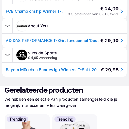
€ 24,00
FCB Championship Winner T-shirt Mannen - White - 3XL
Of 3 betalingen van € 8,00/mnd.
About You
€ 29,90
ADIDAS PERFORMANCE T-Shirt fonctionnel 'Deutscher Meister 2025' marron / jaune / rouge foncé / blanc
Subside Sports
€ 4,95 verzending
€ 29,95
Bayern München Bundesliga Winners T-Shirt 2024-2025 - Wit - L
Gerelateerde producten
We hebben een selectie van producten samengesteld die je 
mogelijk interesseren.
Alles weergeven
Trending
Trending