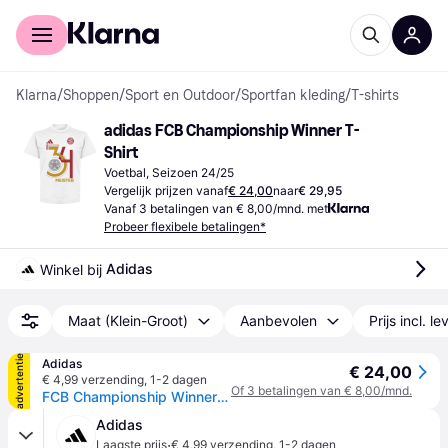
Voor shoppers
Voor bedrijven
Klarna
/
Shoppen
/
Sport en Outdoor
/
Sportfan kleding
/
T-shirts
adidas FCB Championship Winner T-
Shirt
Voetbal, Seizoen 24/25
Vergelijk prijzen vanaf
€ 24,00
naar
€ 29,95
Vanaf 3 betalingen van € 8,00/mnd. met
Probeer flexibele betalingen*
Adidas
Winkel bij 
Maat (Klein-Groot)
Aanbevolen
Prijs incl. l
advertentie
Adidas
€ 24,00
€ 4,99 verzending
,
1-2 dagen
Of 3 betalingen van € 8,00/mnd.
FCB Championship Winner T-shirt Mannen - White - 3XL
Adidas
·
Laagste prijs
€ 4,99 verzending
,
1-2 dagen