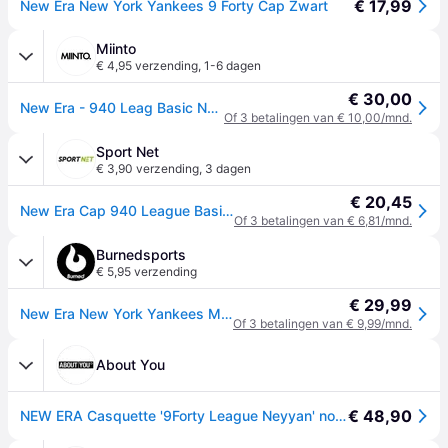
€ 17,99
New Era New York Yankees 9 Forty Cap Zwart
Miinto
€ 4,95 verzending
,
1-6 dagen
€ 30,00
New Era - 940 Leag Basic Neyyan - unisex - Accessoires - Zwart - Maat: ONE Size
Of 3 betalingen van € 10,00/mnd.
Sport Net
€ 3,90 verzending
,
3 dagen
€ 20,45
New Era Cap 940 League Basic New York Yankees
Of 3 betalingen van € 6,81/mnd.
Burnedsports
€ 5,95 verzending
€ 29,99
New Era New York Yankees MLB 9Forty Cap Zwart Wit
Of 3 betalingen van € 9,99/mnd.
About You
€ 48,90
NEW ERA Casquette '9Forty League Neyyan' noir / blanc