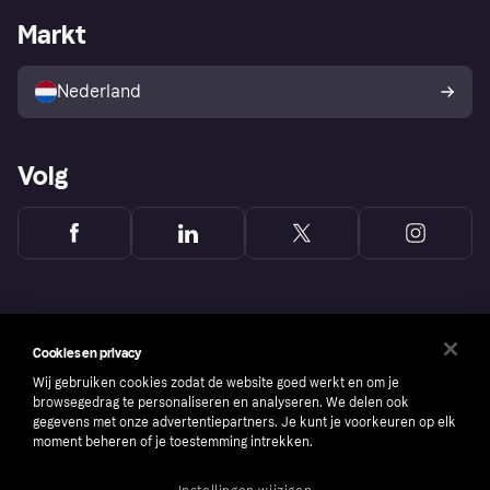
Zakelijke login
Operationele status
Markt
Winkeloverzicht
Je herroepingsrecht
Verkoop met Klarna
Platformen en partners
Kopersbescherming voor
consumenten
Nederland
Volg
Cookies en privacy
Wij gebruiken cookies zodat de website goed werkt en om je
browsegedrag te personaliseren en analyseren. We delen ook
gegevens met onze advertentiepartners. Je kunt je voorkeuren op elk
moment beheren of je toestemming intrekken.