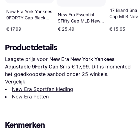
47 Brand Sna
New Era York Yankees
New Era Essential
Cap MLB New 
9FORTY Cap Black
9Fifty Cap MLB New
Yankees pacifi
Universal
York Yankees - Black
€ 17,99
€ 25,49
€ 15,95
Productdetails
Laagste prijs voor 
New Era New York Yankees 
Adjustable 9Forty Cap Sr
 is 
€ 17,99
. Dit is momenteel 
het goedkoopste aanbod onder 
25
 winkels.
Vergelijk:
New Era Sportfan kleding
New Era Petten
Kenmerken