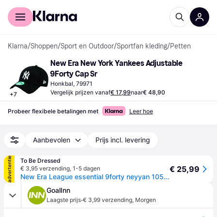
Voor shoppers
Voor bedrijven
Klarna
/
Shoppen
/
Sport en Outdoor
/
Sportfan kleding
/
Petten
New Era New York Yankees Adjustable 
9Forty Cap Sr
Honkbal, 79971
Vergelijk prijzen vanaf
€ 17,99
naar
€ 48,90
+
7
Probeer flexibele betalingen met
Leer hoe
Aanbevolen
Prijs incl. levering
advertentie
To Be Dressed
€ 25,99
€ 3,95 verzending
,
1-5 dagen
New Era League essential 9forty neyyan 10531941 - Zwart - One size
GoalInn
·
Laagste prijs
€ 3,99 verzending
,
Morgen