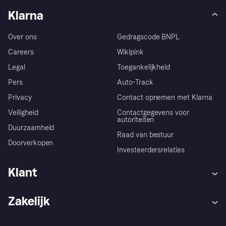
Klarna
Over ons
Gedragscode BNPL
Careers
Wikipink
Legal
Toegankelijkheid
Pers
Auto-Track
Privacy
Contact opnemen met Klarna
Veiligheid
Contactgegevens voor
autoriteiten
Duurzaamheid
Raad van bestuur
Doorverkopen
Investeerdersrelaties
Klant
Hulp
Klachten
Zakelijk
Login
Onze belofte
Webwinkelsupport
Developers
De Klarna app
Privacyinstellingen