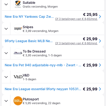
Suitable
Gratis verzending
,
Morgen
€ 25,95
New Era NY Yankees Cap Zwart -
Of 3 betalingen van € 8,65/mnd.
Snipes
€ 3,99 verzending
,
Morgen
€ 25,99
9Forty League Basic MLB New York Yankees - zwart - ONE SIZE
Of 3 betalingen van € 8,66/mnd.
To Be Dressed
€ 3,95 verzending
,
1-5 dagen
€ 25,99
New Era Pet 940 adjustable-nyy-mlb - Zwart - One size
V&D
1-5 dagen
€ 25,99
New Era League essential 9forty neyyan 10531941 - Zwart - One size
Plutosport
€ 5,95 verzending
,
22 dagen