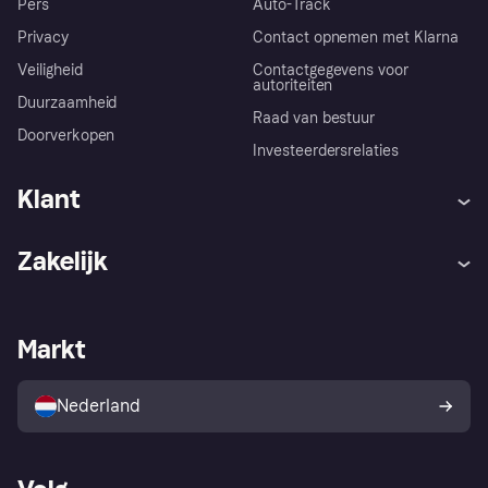
Pers
Auto-Track
Privacy
Contact opnemen met Klarna
Veiligheid
Contactgegevens voor
autoriteiten
Duurzaamheid
Raad van bestuur
Doorverkopen
Investeerdersrelaties
Klant
Hulp
Klachten
Zakelijk
Login
Onze belofte
Webwinkelsupport
Developers
De Klarna app
Privacyinstellingen
Zakelijke login
Operationele status
Markt
Winkeloverzicht
Je herroepingsrecht
Verkoop met Klarna
Platformen en partners
Kopersbescherming voor
consumenten
Nederland