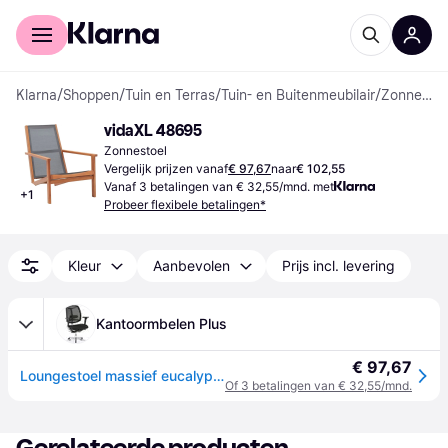
Voor shoppers
Voor bedrijven
Klarna
/
Shoppen
/
Tuin en Terras
/
Tuin- en Buitenmeubilair
/
Zonnestoelen
vidaXL 48695
Zonnestoel
Vergelijk prijzen vanaf
€ 97,67
naar
€ 102,55
Vanaf 3 betalingen van € 32,55/mnd. met
+
1
Probeer flexibele betalingen*
Kleur
Aanbevolen
Prijs incl. levering
Kantoormbelen Plus
€ 97,67
Loungestoel massief eucalyptushout en textileen zwart
Of 3 betalingen van € 32,55/mnd.