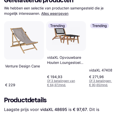
Gerelateerde producten
We hebben een selectie van producten samengesteld die je 
mogelijk interesseren.
Alles weergeven
Trending
Trending
vidaXL Opvouwbare
Houten Loungestoel
Venture Design Cane
met Voetenbank -
vidaXL 47408
Bruin/Zwart, Teakhout
€ 194,93
€ 271,96
Of 3 betalingen van
Of 3 betalingen 
€ 229
€ 64,97/mnd.
€ 90,65/mnd.
Productdetails
Laagste prijs voor 
vidaXL 48695
 is 
€ 97,67
. Dit is 