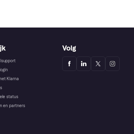
jk
Volg
lsupport
login
et Klarna
s
ele status
n en partners