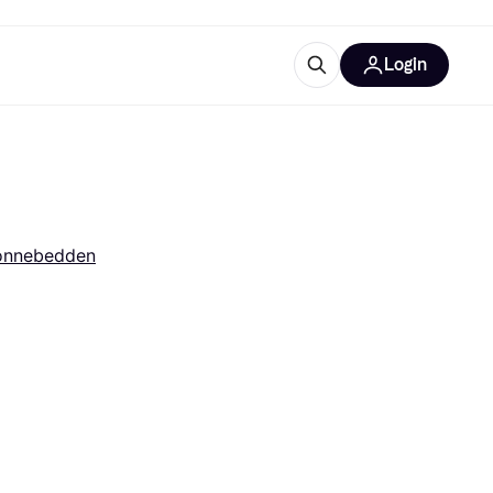
Login
trustingen
IM
onnebedden
gorieën