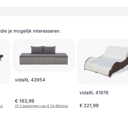
ie je mogelijk interesseren.
vidaXL 43954
vidaXL 41976
€ 163,99
€ 221,99
d.
Of 3 betalingen van € 54,66/mnd.