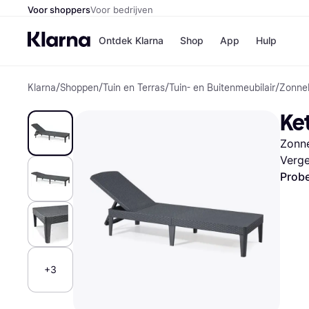
Voor shoppers
Voor bedrijven
Ontdek Klarna
Shop
App
Hulp
Klarna
/
Shoppen
/
Tuin en Terras
/
Tuin- en Buitenmeubilair
/
Zonne
Winkels
Media
B
Ke
Bol
B
Booki
B
Zonne
H&M
B
Kruidv
Verge
Probe
Winkelove
+3