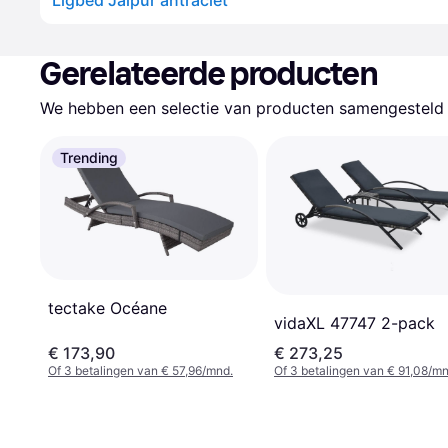
Ligbed Jaipur antraciet
Gerelateerde producten
We hebben een selectie van producten samengesteld d
Trending
tectake Océane
vidaXL 47747 2-pack
€ 173,90
€ 273,25
Of 3 betalingen van € 57,96/mnd.
Of 3 betalingen van € 91,08/mn