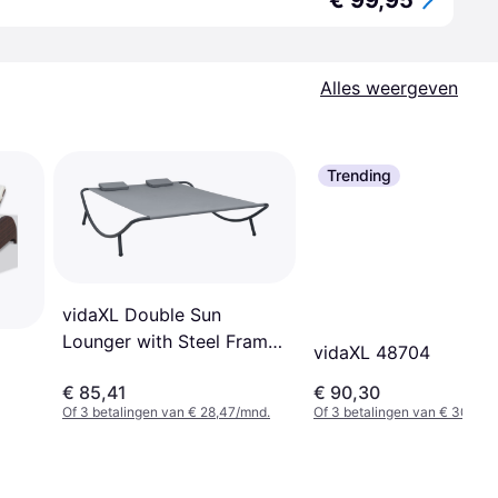
€ 99,95
Alles weergeven
Trending
vidaXL Double Sun
Lounger with Steel Frame
vidaXL 48704
and Textile Surface - Grey
€ 85,41
€ 90,30
Of 3 betalingen van € 28,47/mnd.
Of 3 betalingen van € 30,10/