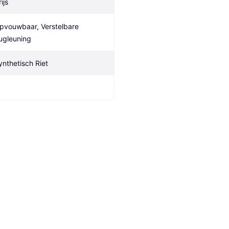
ijs
pvouwbaar, Verstelbare 
ugleuning
ynthetisch Riet