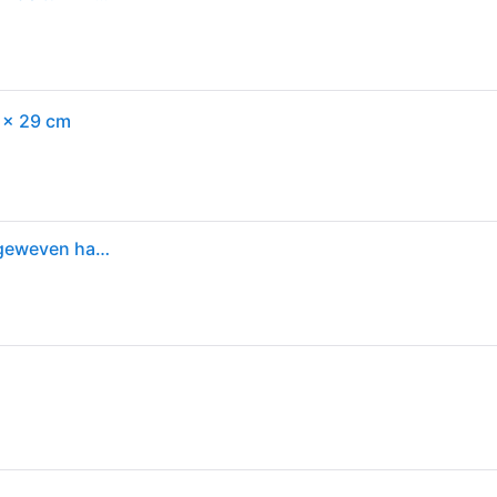
 x 29 cm
ALLIBERT JAIPUR ligstoel - 4 posities - imitatie van geweven hars - grafiet