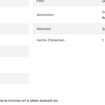
Kleur
Gr
O
Kenmerken
R
Materiaal
S
Aantal Zitplaatsen
1
erne bronnen en is alleen bedoeld als 