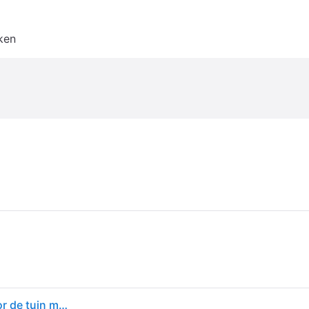
ken
Allibert K238416t by Keter" Jaipur zonneligstoel voor de tuin met verstelbare rugleuning, inklapbare tuinstoel, grijs, ligstoel in rotanlook met kussen, Grijs, 58 x 187 x 29 cm