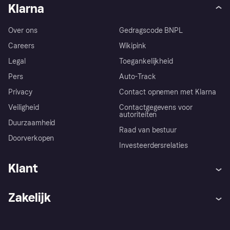
Klarna
Over ons
Gedragscode BNPL
Careers
Wikipink
Legal
Toegankelijkheid
Pers
Auto-Track
Privacy
Contact opnemen met Klarna
Veiligheid
Contactgegevens voor
autoriteiten
Duurzaamheid
Raad van bestuur
Doorverkopen
Investeerdersrelaties
Klant
Hulp
Klachten
Zakelijk
Login
Onze belofte
Webwinkelsupport
Developers
De Klarna app
Privacyinstellingen