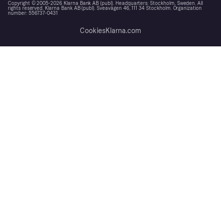
Copyright © 2005-2026 Klarna Bank AB (publ). Headquarters: Stockholm, Sweden. All
rights reserved. Klarna Bank AB (publ). Sveavägen 46, 111 34 Stockholm. Organization
number: 556737-0431
Cookies
Klarna.com