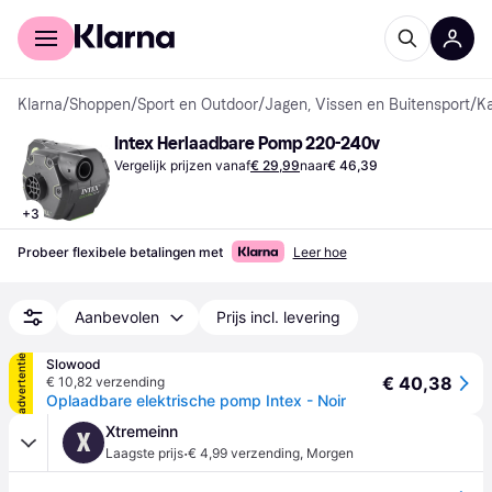
Voor shoppers
Voor bedrijven
Klarna
/
Shoppen
/
Sport en Outdoor
/
Jagen, Vissen en Buitensport
/
K
Intex Herlaadbare Pomp 220-240v
Vergelijk prijzen vanaf
€ 29,99
naar
€ 46,39
+
3
Probeer flexibele betalingen met
Leer hoe
Aanbevolen
Prijs incl. levering
advertentie
Slowood
€ 40,38
€ 10,82 verzending
Oplaadbare elektrische pomp Intex - Noir
Xtremeinn
X
·
Laagste prijs
€ 4,99 verzending
,
Morgen