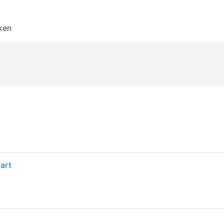
ken
art