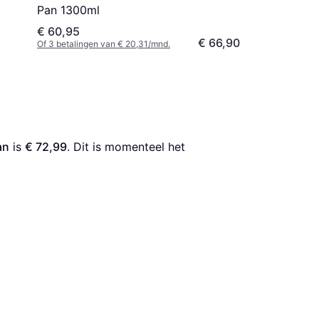
Pan 1300ml
€ 60,95
€ 66,90
Of 3 betalingen van € 20,31/mnd.
an
 is 
€ 72,99
. Dit is momenteel het 