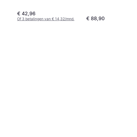
€ 42,96
€ 88,90
Of 3 betalingen van € 14,32/mnd.