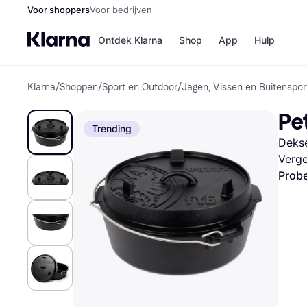
Voor shoppers
Voor bedrijven
Ontdek Klarna
Shop
App
Hulp
Klarna
/
Shoppen
/
Sport en Outdoor
/
Jagen, Vissen en Buitenspor
Winkels
Media
B
Pe
Bol
B
Trending
Booki
B
Dekse
H&M
B
Kruidv
Verge
Probe
Winkelove