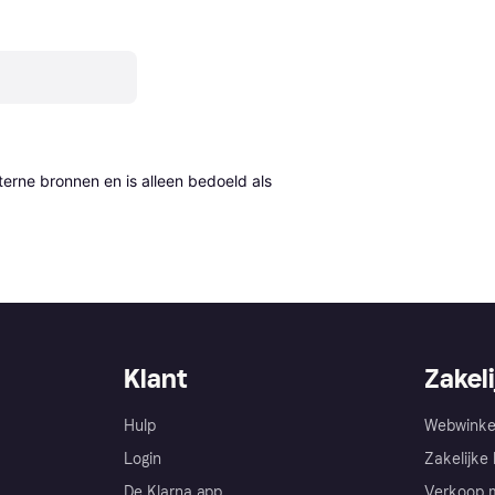
erne bronnen en is alleen bedoeld als 
Klant
Zakeli
Hulp
Webwinke
Login
Zakelijke 
De Klarna app
Verkoop m