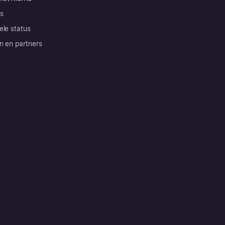
s
ele status
n en partners