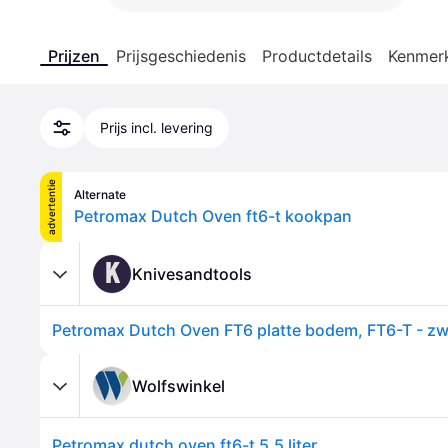
Prijzen
Prijsgeschiedenis
Productdetails
Kenmer
Prijs incl. levering
advertentie
Alternate
Petromax Dutch Oven ft6-t kookpan
K
Knivesandtools
Petromax Dutch Oven FT6 platte bodem, FT6-T - zw
Wolfswinkel
Petromax dutch oven ft6-t 5,5 liter