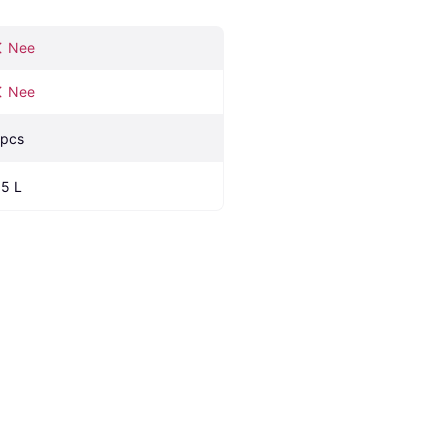
Nee
Nee
 pcs
.5 L