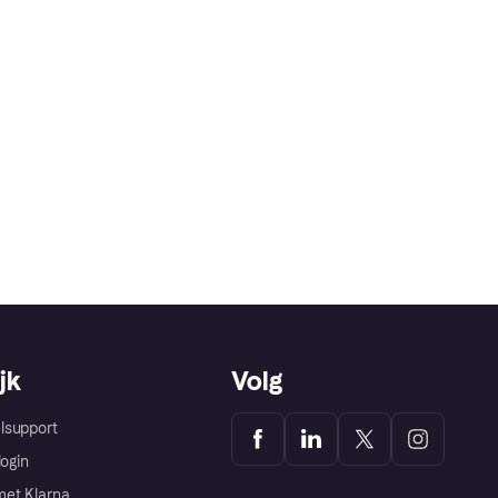
jk
Volg
lsupport
login
et Klarna