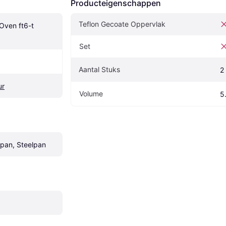
Producteigenschappen
Teflon Gecoate Oppervlak
ven ft6-t 
Set
Aantal Stuks
2
ur
Volume
5
lpan, Steelpan