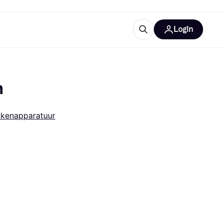
Login
trustingen
IM
n
kenapparatuur
gorieën