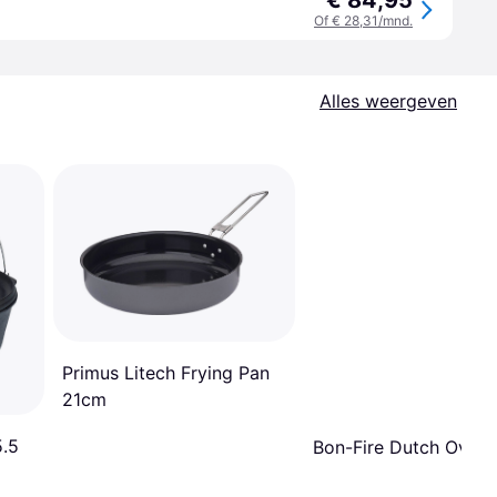
€ 84,95
Of € 28,31/mnd.
Alles weergeven
Primus Litech Frying Pan
21cm
5.5
Bon-Fire Dutch Oven 