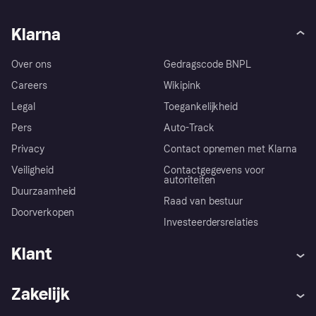
Klarna
Over ons
Gedragscode BNPL
Careers
Wikipink
Legal
Toegankelijkheid
Pers
Auto-Track
Privacy
Contact opnemen met Klarna
Veiligheid
Contactgegevens voor
autoriteiten
Duurzaamheid
Raad van bestuur
Doorverkopen
Investeerdersrelaties
Klant
Hulp
Klachten
Zakelijk
Login
Onze belofte