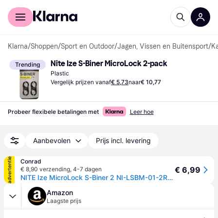
Voor shoppers
Voor bedrijven
Klarna
/
Shoppen
/
Sport en Outdoor
/
Jagen, Vissen en Buitensport
/
K
Nite Ize S-Biner MicroLock 2-pack
Trending
Plastic
Vergelijk prijzen vanaf
€ 5,73
naar
€ 10,77
Probeer flexibele betalingen met
Leer hoe
Aanbevolen
Prijs incl. levering
advertentie
Conrad
€ 6,99
€ 8,90 verzending
,
4-7 dagen
NITE Ize MicroLock S-Biner 2 NI-LSBM-01-2R3 Karabijn 35 mm x 15 mm x 7 mm 2 stuk(s)
Amazon
Laagste prijs