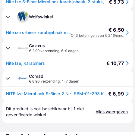
€ 5,73
Nite Ize S-Biner MicroLock karabijnhaak, 2 stuks, zwart, NI-LSBM-01-2R3
Wolfswinkel
€ 6,50
Nite ize s-biner karabijnhaak microlock
Of 3 betalingen van € 2,16/mnd.
Galaxus
€ 2,99 verzending
,
6-9 dagen
€ 10,77
Nite Ize, Karabiners
Conrad
€ 8,90 verzending
,
4-7 dagen
€ 6,99
NITE Ize MicroLock S-Biner 2 NI-LSBM-01-2R3 Karabijn 35 mm x 15 mm x 7 mm 2 stuk(s)
Dit product is ook beschikbaar bij 
1
 niet 
Alles weergeven
geverifieerde 
winkel
.