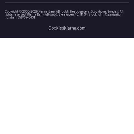
Copyright © 2005-2026 Klarna Bank AB (publ). Headquarters: Stockholm, Sweden. All
rights reserved. Klarna Bank AB (publ). Sveavägen 46, 111 34 Stockholm. Organization
number: 556737-0431
Cookies
Klarna.com