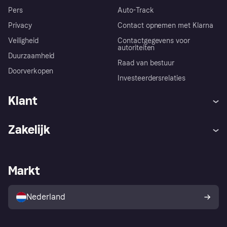
Pers
Auto-Track
Privacy
Contact opnemen met Klarna
Veiligheid
Contactgegevens voor
autoriteiten
Duurzaamheid
Raad van bestuur
Doorverkopen
Investeerdersrelaties
Klant
Hulp
Klachten
Zakelijk
Login
Onze belofte
Webwinkelsupport
Developers
De Klarna app
Privacyinstellingen
Zakelijke login
Operationele status
Markt
Winkeloverzicht
Je herroepingsrecht
Verkoop met Klarna
Platformen en partners
Kopersbescherming voor
consumenten
Nederland