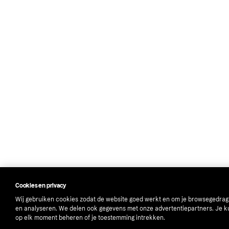
Cookies en privacy
Wij gebruiken cookies zodat de website goed werkt en om je browsegedrag
en analyseren. We delen ook gegevens met onze advertentiepartners. Je k
op elk moment beheren of je toestemming intrekken.