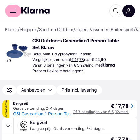
Voor shoppers
Voor bedrijven
Klarna
/
Shoppen
/
Sport en Outdoor
/
Jagen, Vissen en Buitensport
/
K
GSI Outdoors Cascadian 1 Person Table 
Set Blauw
Bord, Mok, Polypropyleen, Plastic
Vergelijk prijzen vanaf
€ 17,78
naar
€ 24,90
+
3
Vanaf 3 betalingen van € 5,92/mnd. met
Probeer flexibele betalingen*
Aanbevolen
Prijs incl. levering
advertentie
Bergzeit
€ 17,78
Gratis verzending
,
2-4 dagen
Of 3 betalingen van € 5,92/mnd.
GSI Cascadian 1 Person Table Set - Blauw - ONE SIZE
Bergzeit
·
Laagste prijs
Gratis verzending
,
2-4 dagen
€ 17,78