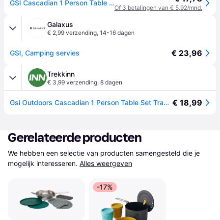
GSI Cascadian 1 Person Table Set - Blauw - ONE SIZE
Of 3 betalingen van € 5,92/mnd.
Galaxus
€ 2,99 verzending
,
14-16 dagen
€ 23,96
GSI, Camping servies
Trekkinn
€ 3,99 verzending
,
8 dagen
€ 18,99
Gsi Outdoors Cascadian 1 Person Table Set Transparant
Gerelateerde producten
We hebben een selectie van producten samengesteld die je 
mogelijk interesseren.
Alles weergeven
-17%