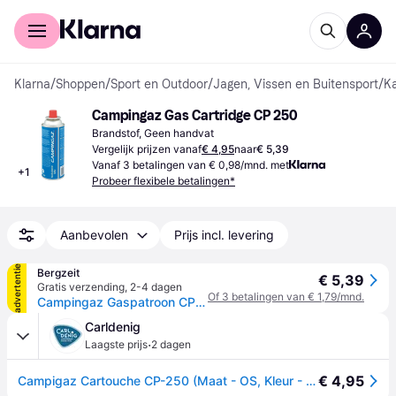
Voor shoppers
Voor bedrijven
Klarna
/
Shoppen
/
Sport en Outdoor
/
Jagen, Vissen en Buitensport
/
K
Campingaz Gas Cartridge CP 250
Brandstof, Geen handvat
Vergelijk prijzen vanaf
€ 4,95
naar
€ 5,39
Vanaf 3 betalingen van € 0,98/mnd. met
+
1
Probeer flexibele betalingen*
Aanbevolen
Prijs incl. levering
advertentie
Bergzeit
€ 5,39
Gratis verzending
,
2-4 dagen
Of 3 betalingen van € 1,79/mnd.
Campingaz Gaspatroon CP 250 - Blauw
Carldenig
·
Laagste prijs
2 dagen
€ 4,95
Campigaz Cartouche CP-250 (Maat - OS, Kleur - No color)