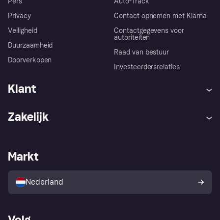
Pers
Auto-Track
Privacy
Contact opnemen met Klarna
Veiligheid
Contactgegevens voor
autoriteiten
Duurzaamheid
Raad van bestuur
Doorverkopen
Investeerdersrelaties
Klant
Hulp
Klachten
Zakelijk
Login
Onze belofte
Webwinkelsupport
Developers
De Klarna app
Privacyinstellingen
Zakelijke login
Operationele status
Markt
Winkeloverzicht
Je herroepingsrecht
Verkoop met Klarna
Platformen en partners
Kopersbescherming voor
consumenten
Nederland
Volg