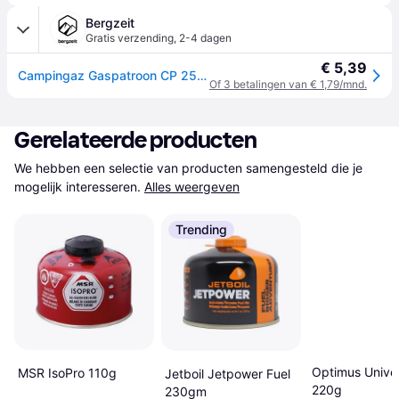
Bergzeit
Gratis verzending
,
2-4 dagen
€ 5,39
Campingaz Gaspatroon CP 250 - Blauw
Of 3 betalingen van € 1,79/mnd.
Gerelateerde producten
We hebben een selectie van producten samengesteld die je 
mogelijk interesseren.
Alles weergeven
Trending
Optimus Unive
MSR IsoPro 110g
Jetboil Jetpower Fuel
220g
230gm