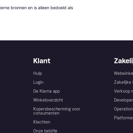
erne bronnen en is alleen bedoeld als 
Klant
Zakeli
Hulp
Webwinke
Login
Zakelijke 
De Klarna app
Verkoop m
Winkeloverzicht
Developer
Kopersbescherming voor
Operation
consumenten
Platforme
Klachten
Onze belofte