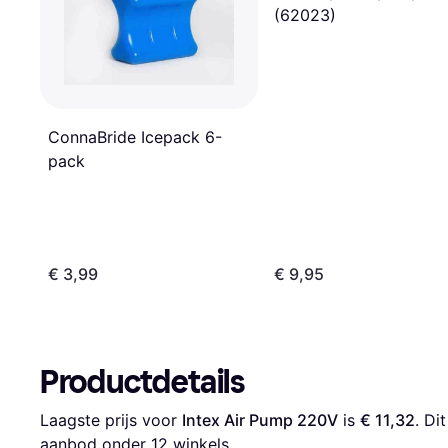
(62023)
ConnaBride Icepack 6-
pack
€ 3,99
€ 9,95
Productdetails
Laagste prijs voor 
Intex Air Pump 220V
 is 
€ 11,32
. Di
aanbod onder 
12
 winkels.