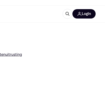
Login
ooruitrustingen
IM
tenuitrusting
categorieën