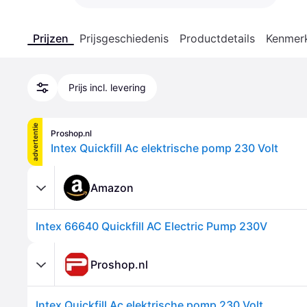
Prijzen
Prijsgeschiedenis
Productdetails
Kenmer
Prijs incl. levering
advertentie
Proshop.nl
Intex Quickfill Ac elektrische pomp 230 Volt
Amazon
Intex 66640 Quickfill AC Electric Pump 230V
Proshop.nl
Intex Quickfill Ac elektrische pomp 230 Volt