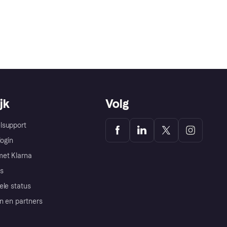
jk
Volg
lsupport
login
et Klarna
s
ele status
n en partners