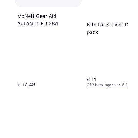
McNett Gear Aid
Aquasure FD 28g
Nite Ize S-biner Dual 
pack
€ 11
€ 12,49
Of 3 betalingen van € 3,66/m