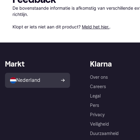
De bovenstaande informatie is afkomstig van verschillende ext
richtlijn.

Klopt er iets niet aan dit product? 
Meld het hier.
.
Markt
Klarna
Over ons
Nederland
Careers
Legal
Pers
Privacy
Veiligheid
Duurzaamheid