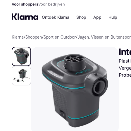
Voor shoppers
Voor bedrijven
Ontdek Klarna
Shop
App
Hulp
Klarna
/
Shoppen
/
Sport en Outdoor
/
Jagen, Vissen en Buitenspor
Winkels
MediaMark
B
In
Bol
B
Booking.c
B
Plast
H&M
B
Kruidvat
Verge
Probe
Winkeloverzich