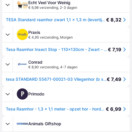
Echt Veel Voor Weinig
€ 6,98 verzending
,
2-3 dagen
€ 8,32
TESA Standard raamhor zwart 1,1 x 1,3 m (levertijd 8 werkdagen)
Praxis
€ 4,95 verzending
,
Morgen
€ 7,19
Tesa Raamhor Insect Stop - 110x130cm - Zwart - (textiel)
Conrad
€ 8,90 verzending
,
4-7 dagen
€ 7,49
tesa STANDARD 55671-00021-03 Vliegenhor (b x h) 1300 mm x 1100 mm Antraciet 1 stuk(s)
P
Primodo
€ 6,99
Tesa Raamhor - 1,3 x 1,1 meter - opzet hor - hordoeken met klittenband
Animals Giftshop