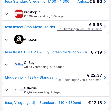
€ 5,80
tesa Standard Vliegenhor 1.100 x 1.300 mm Antraciet
Proshop.nl
€ 4,99 verzending
,
4-5 dagen
€ 9,93
tesa Insect Stop Mosquito Net
Of 3 betalingen van € 3,31/mnd.
Amazon
€ 7,19
tesa INSECT STOP H&L Fly Screen for Window - hor met klittenband, op maat snijden, zonder boren - 1 net - 110 x 130 cm - antraciet
OnBuy
Gratis verzending
,
4-6 dagen
€ 22,37
Muggenhor - TESA - Standaard - 1,10m x 1,3m - Zelfklevende bevestiging - Antraciet
Of 3 betalingen van € 7,45/mnd.
Galaxus
€ 2,99 verzending
,
2 dagen
€ 12,18
tesa, Vliegengordijn, Standaard (110 x 130cm)