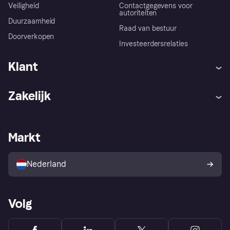
Veiligheid
Contactgegevens voor
autoriteiten
Duurzaamheid
Raad van bestuur
Doorverkopen
Investeerdersrelaties
Klant
Hulp
Klachten
Zakelijk
Login
Onze belofte
Webwinkelsupport
Developers
De Klarna app
Privacyinstellingen
Zakelijke login
Operationele status
Markt
Winkeloverzicht
Je herroepingsrecht
Verkoop met Klarna
Platformen en partners
Kopersbescherming voor
consumenten
Nederland
Volg