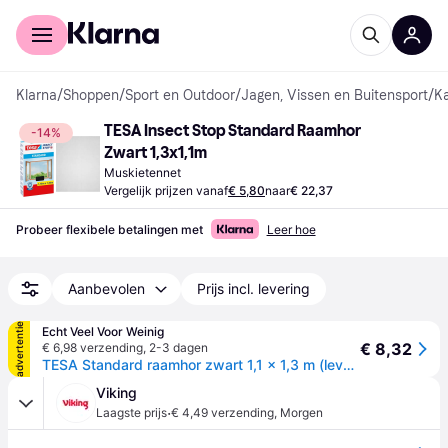
Voor shoppers
Voor bedrijven
Klarna
/
Shoppen
/
Sport en Outdoor
/
Jagen, Vissen en Buitensport
/
K
TESA Insect Stop Standard Raamhor 
-14%
Zwart 1,3x1,1m
Muskietennet
Vergelijk prijzen vanaf
€ 5,80
naar
€ 22,37
Probeer flexibele betalingen met
Leer hoe
Aanbevolen
Prijs incl. levering
advertentie
Echt Veel Voor Weinig
€ 8,32
€ 6,98 verzending
,
2-3 dagen
TESA Standard raamhor zwart 1,1 x 1,3 m (levertijd 8 werkdagen)
Viking
·
Laagste prijs
€ 4,49 verzending
,
Morgen