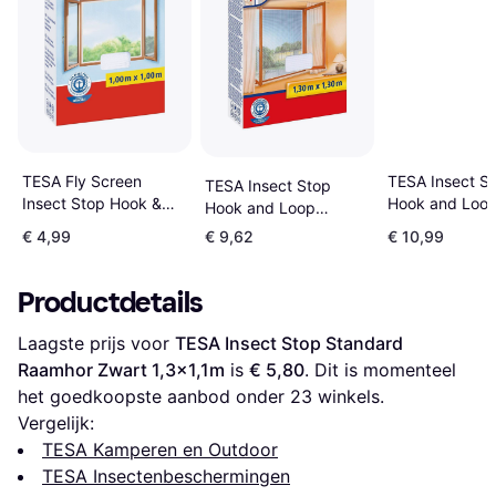
TESA Insect S
TESA Fly Screen
TESA Insect Stop
Hook and Loo
Insect Stop Hook &
Hook and Loop
Comfort for W
Loop Standard for
Comfort for Windows
€ 4,99
€ 9,62
€ 10,99
100x100cm
Windows 100cm x
130x130cm
100cm
Productdetails
Laagste prijs voor 
TESA Insect Stop Standard 
Raamhor Zwart 1,3x1,1m
 is 
€ 5,80
. Dit is momenteel 
het goedkoopste aanbod onder 
23
 winkels.
Vergelijk:
TESA Kamperen en Outdoor
TESA Insectenbeschermingen