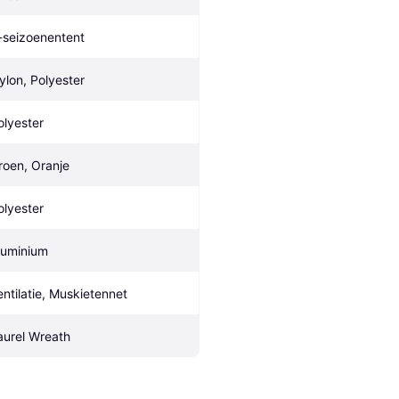
-seizoenentent
ylon, Polyester
olyester
roen, Oranje
olyester
luminium
entilatie, Muskietennet
aurel Wreath