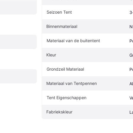
Seizoen Tent
3
Binnenmateriaal
N
Materiaal van de buitentent
P
Kleur
G
Grondzeil Materiaal
P
Materiaal van Tentpennen
A
Tent Eigenschappen
V
Fabriekskleur
L