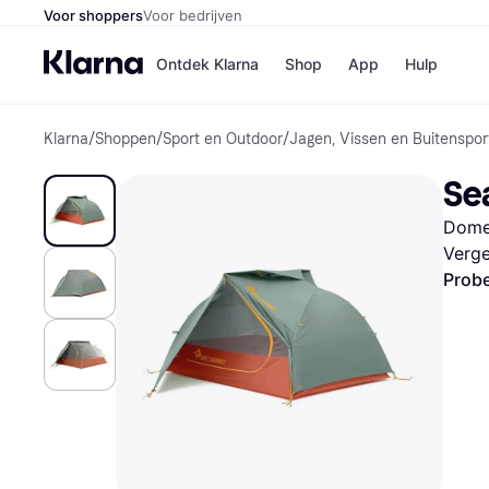
Voor shoppers
Voor bedrijven
Ontdek Klarna
Shop
App
Hulp
Klarna
/
Shoppen
/
Sport en Outdoor
/
Jagen, Vissen en Buitenspor
Winkels
MediaMark
B
Sea
Bol
B
Booking.c
B
Domet
H&M
B
Kruidvat
Verge
Probe
Winkeloverzich