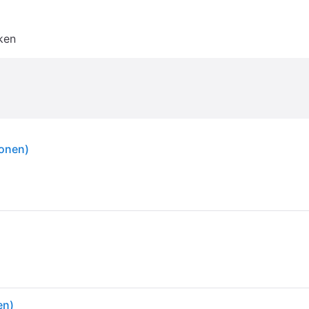
ken
sonen)
en)