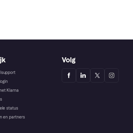
jk
Volg
lsupport
login
et Klarna
s
ele status
n en partners