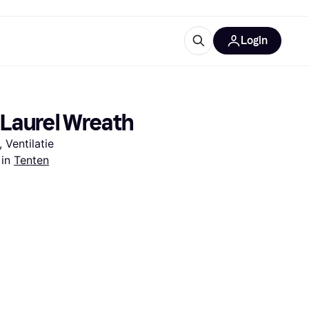
Login
ooruitrustingen
IM
 Laurel Wreath
 Ventilatie
 
in 
Tenten
categorieën