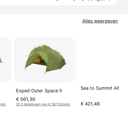
Alles weergeven
Sea to Summit Alto T
Exped Outer Space II
€ 561,30
€ 421,49
mnd.
Of 3 betalingen van € 187,10/mnd.