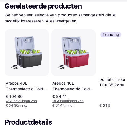
Gerelateerde producten
We hebben een selectie van producten samengesteld die je 
mogelijk interesseren.
Alles weergeven
Trending
Dometic Tropi
Arebos 40L
Arebos 40L
TCX 35 Portab
Thermoelectric Cold
Thermoelectric Cold
Electric Cool 
Box Red
Box Anthracite
Black/Gray
€ 104,90
€ 94,41
Of 3 betalingen van
Of 3 betalingen van
€ 213
€ 34,96/mnd.
€ 31,47/mnd.
Productdetails