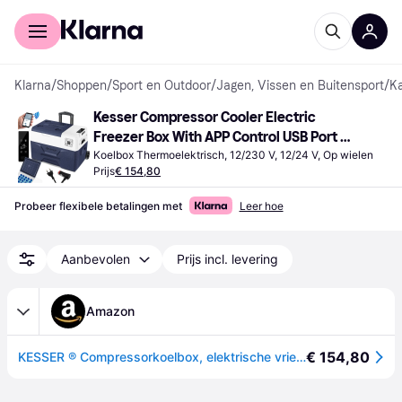
Voor shoppers
Voor bedrijven
Klarna
/
Shoppen
/
Sport en Outdoor
/
Jagen, Vissen en Buitensport
/
K
Kesser Compressor Cooler Electric 
Freezer Box With APP Control USB Port 
12/24 V 230V
Koelbox Thermoelektrisch, 12/230 V, 12/24 V, Op wielen
Prijs
€ 154,80
Probeer flexibele betalingen met
Leer hoe
Aanbevolen
Prijs incl. levering
Amazon
€ 154,80
KESSER ® Compressorkoelbox, elektrische vriezer, 30 liter, met app-bediening, USB-aansluiting, 12/24 V, 230 V, telescoopstang, wielen, koeling tot -20 °C, voor auto, vrachtwagen, boot, camper, camping