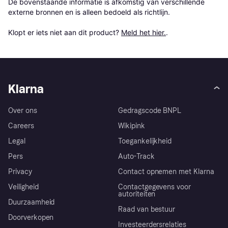
De bovenstaande informatie is afkomstig van verschillende 
externe bronnen en is alleen bedoeld als richtlijn.

Klopt er iets niet aan dit product? 
Meld het hier.
.
Klarna
Over ons
Gedragscode BNPL
Careers
Wikipink
Legal
Toegankelijkheid
Pers
Auto-Track
Privacy
Contact opnemen met Klarna
Veiligheid
Contactgegevens voor
autoriteiten
Duurzaamheid
Raad van bestuur
Doorverkopen
Investeerdersrelaties