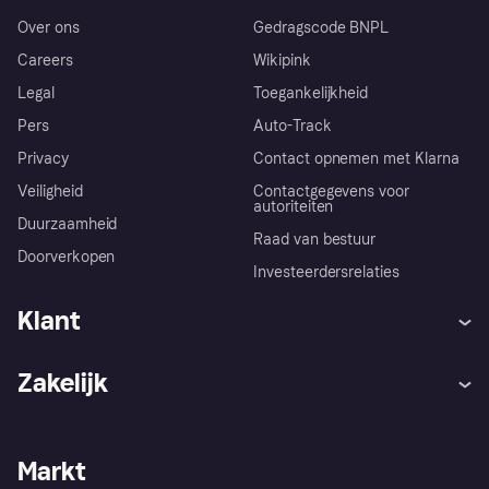
Over ons
Gedragscode BNPL
Careers
Wikipink
Legal
Toegankelijkheid
Pers
Auto-Track
Privacy
Contact opnemen met Klarna
Veiligheid
Contactgegevens voor
autoriteiten
Duurzaamheid
Raad van bestuur
Doorverkopen
Investeerdersrelaties
Klant
Hulp
Klachten
Zakelijk
Login
Onze belofte
Webwinkelsupport
Developers
De Klarna app
Privacyinstellingen
Zakelijke login
Operationele status
Markt
Winkeloverzicht
Je herroepingsrecht