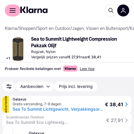
Voor shoppers
Voor bedrijven
Klarna
/
Shoppen
/
Sport en Outdoor
/
Jagen, Vissen en Buitensport
/
K
Sea to Summit Lightweight Compression 
Pakzak Olijf
Rugzak, Nylon
Vergelijk prijzen vanaf
€ 27,91
naar
€ 38,41
+
1
Probeer flexibele betalingen met
Leer hoe
Aanbevolen
Prijs incl. levering
advertentie
Galaxus
€ 38,41
Gratis verzending
,
7-9 dagen
Sea To Summit Lichtgewicht, Verpakkingsorganisatoren, Groen
Scandinavian Outdoor
€ 27,91
Sea To Summit Eco Lightweight Compression Sack 8L
Galaxus