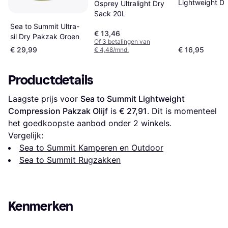
Lightweight D
Osprey Ultralight Dry
Ps10
Sack 20L
Sea to Summit Ultra-
€ 13,46
sil Dry Pakzak Groen
Of 3 betalingen van
€ 29,99
€ 16,95
€ 4,48/mnd.
Productdetails
Laagste prijs voor 
Sea to Summit Lightweight 
Compression Pakzak Olijf
 is 
€ 27,91
. Dit is momenteel 
het goedkoopste aanbod onder 
2
 winkels.
Vergelijk:
Sea to Summit Kamperen en Outdoor
Sea to Summit Rugzakken
Kenmerken