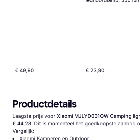
ledhoofdlamp, 350 lu
geel
€ 49,90
€ 23,90
Productdetails
Laagste prijs voor 
Xiaomi MJLYD001QW Camping light
€ 44,23
. Dit is momenteel het goedkoopste aanbod o
Vergelijk:
Xiaomi Kamperen en Outdoor