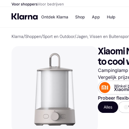
Voor shoppers
Voor bedrijven
Ontdek Klarna
Shop
App
Hulp
Klarna
/
Shoppen
/
Sport en Outdoor
/
Jagen, Vissen en Buitenspor
Winkels
Media
B
Xiaomi 
Bol
B
Booki
B
to cool 
H&M
B
Kruidv
Campinglamp
Vergelijk prij
Winkel b
Xiaomi 
Winkelove
Probeer flexib
Alles