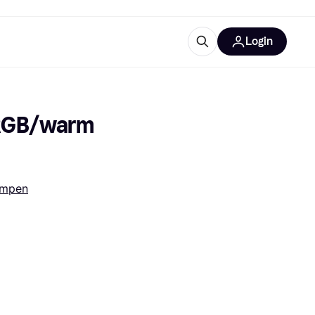
Login
trustingen
IM
RGB/warm 
ampen
gorieën