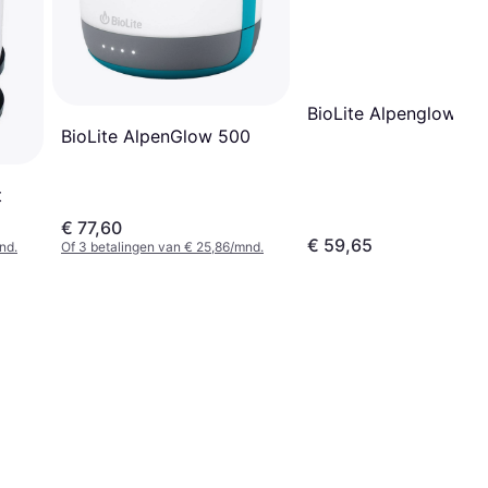
BioLite Alpenglow 25
BioLite AlpenGlow 500
t
€ 77,60
€ 59,65
nd.
Of 3 betalingen van € 25,86/mnd.