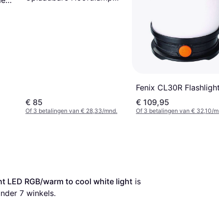
mens
1600 Lumen
Fenix CL30R Flashligh
€ 85
€ 109,95
Of 3 betalingen van € 28,33/mnd.
Of 3 betalingen van € 32,10/m
 LED RGB/warm to cool white light
 is 
nder 
7
 winkels.