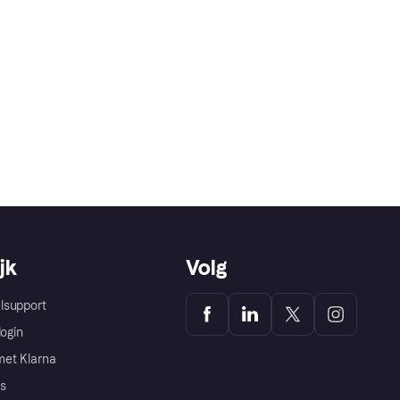
jk
Volg
lsupport
login
et Klarna
s