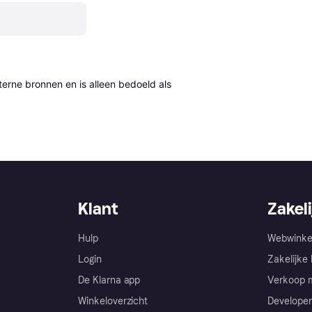
erne bronnen en is alleen bedoeld als 
Klant
Zakeli
Hulp
Webwinke
Login
Zakelijke 
De Klarna app
Verkoop m
Winkeloverzicht
Developer