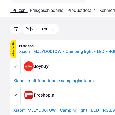
Prijzen
Prijsgeschiedenis
Productdetails
Kenmer
Prijs incl. levering
advertentie
Proshop.nl
Joybuy
Xiaomi multifunctionele campinglantaarn
Proshop.nl