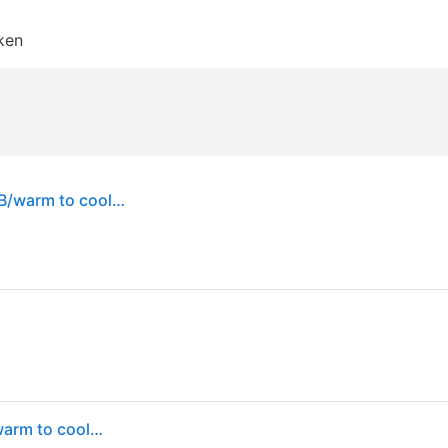
ken
Xiaomi MJLYD001QW - Camping light - LED - RGB/warm to cool white light
Xiaomi MJLYD001QW - Camping light - LED - RGB/warm to cool white light