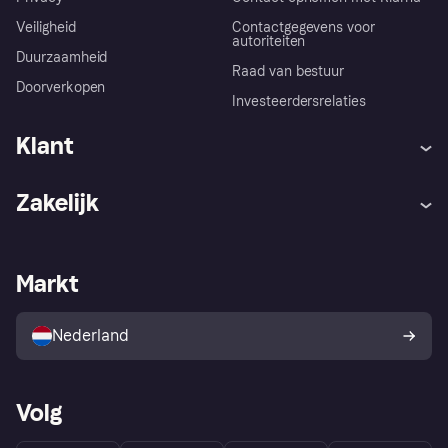
Veiligheid
Contactgegevens voor
autoriteiten
Duurzaamheid
Raad van bestuur
Doorverkopen
Investeerdersrelaties
Klant
Hulp
Klachten
Zakelijk
Login
Onze belofte
Webwinkelsupport
Developers
De Klarna app
Privacyinstellingen
Zakelijke login
Operationele status
Markt
Winkeloverzicht
Je herroepingsrecht
Verkoop met Klarna
Platformen en partners
Kopersbescherming voor
consumenten
Nederland
Volg