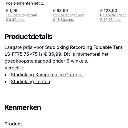
Koelelementen set 2
stuks
€ 1,99
€ 63,99
€ 128,90
Of 3 betalingen van
Of 3 betalingen van
Of 3 betalingen 
€ 0,49/mnd.
€ 18,30/mnd.
€ 42,96/mnd.
Productdetails
Laagste prijs voor 
Studioking Recording Foldable Tent 
LS-FF75 75x75
 is 
€ 35,99
. Dit is momenteel het 
goedkoopste aanbod onder 
6
 winkels.
Vergelijk:
Studioking Kamperen en Outdoor
Studioking Tenten
Kenmerken
Product