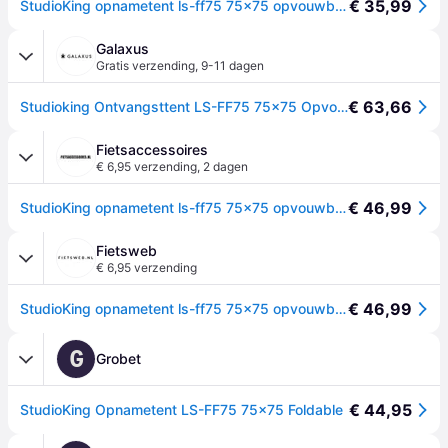
€ 35,99
StudioKing opnametent ls-ff75 75x75 opvouwbaar
Galaxus
Gratis verzending
,
9-11 dagen
€ 63,66
Studioking Ontvangsttent LS-FF75 75x75 Opvouwbaar (75cm), Achtergrondsystemen, Blauw, Rood, Wit, Zwart, Veelkleurig
Fietsaccessoires
€ 6,95 verzending
,
2 dagen
€ 46,99
StudioKing opnametent ls-ff75 75x75 opvouwbaar
Fietsweb
€ 6,95 verzending
€ 46,99
StudioKing opnametent ls-ff75 75x75 opvouwbaar
G
Grobet
€ 44,95
StudioKing Opnametent LS-FF75 75x75 Foldable