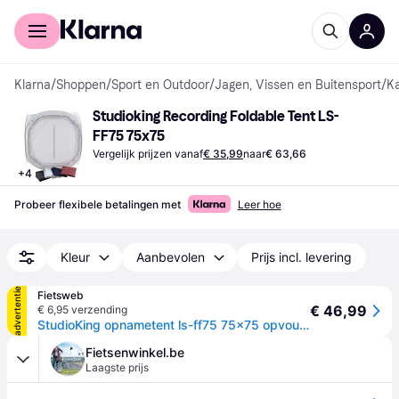
Voor shoppers
Voor bedrijven
Klarna
/
Shoppen
/
Sport en Outdoor
/
Jagen, Vissen en Buitensport
/
K
Studioking Recording Foldable Tent LS-
FF75 75x75
Vergelijk prijzen vanaf
€ 35,99
naar
€ 63,66
+
4
Probeer flexibele betalingen met
Leer hoe
Kleur
Aanbevolen
Prijs incl. levering
advertentie
Fietsweb
€ 46,99
€ 6,95 verzending
StudioKing opnametent ls-ff75 75x75 opvouwbaar
Fietsenwinkel.be
Laagste prijs