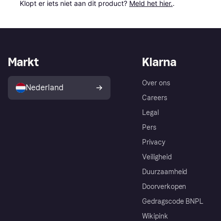
Klopt er iets niet aan dit product? 
Meld het hier.
.
Markt
Klarna
Over ons
Nederland
Careers
Legal
Pers
Privacy
Veiligheid
Duurzaamheid
Doorverkopen
Gedragscode BNPL
Wikipink