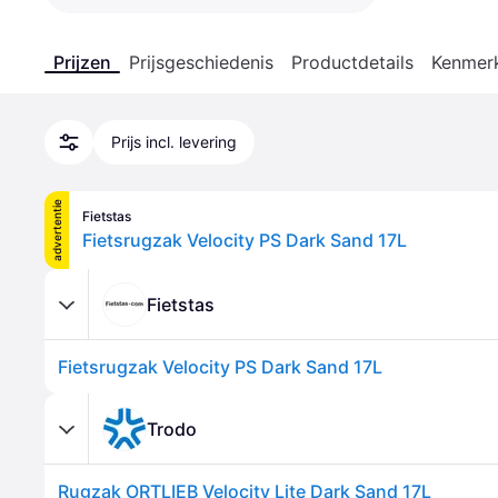
Prijzen
Prijsgeschiedenis
Productdetails
Kenmer
Prijs incl. levering
advertentie
Fietstas
Fietsrugzak Velocity PS Dark Sand 17L
Fietstas
Fietsrugzak Velocity PS Dark Sand 17L
Trodo
Rugzak ORTLIEB Velocity Lite Dark Sand 17L