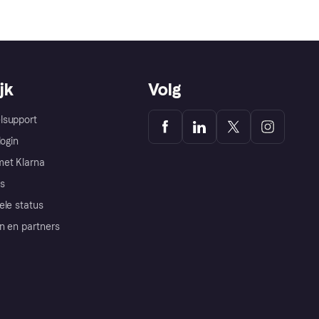
jk
Volg
lsupport
login
et Klarna
s
ele status
n en partners