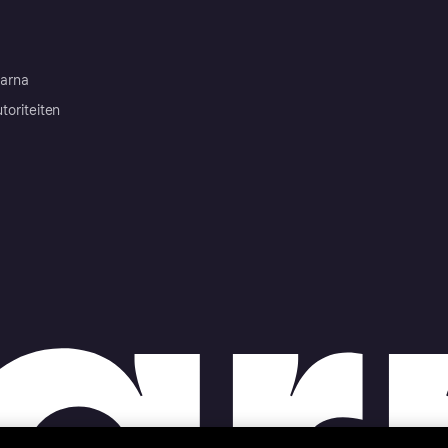
arna
toriteiten