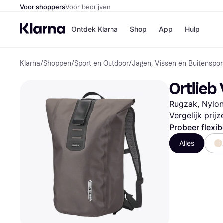
Voor shoppers
Voor bedrijven
Ontdek Klarna
Shop
App
Hulp
Klarna
/
Shoppen
/
Sport en Outdoor
/
Jagen, Vissen en Buitenspor
Winkels
MediaMark
B
Ortlieb 
Bol
B
Booking.c
B
Rugzak, Nylo
H&M
B
Kruidvat
Vergelijk prij
Probeer flexib
Alles
Winkeloverzich