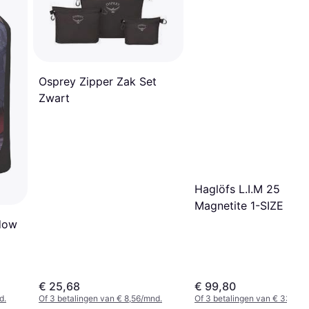
Osprey Zipper Zak Set
Zwart
Haglöfs L.I.M 25
Magnetite 1-SIZE
ndow
€ 25,68
€ 99,80
d.
Of 3 betalingen van € 8,56/mnd.
Of 3 betalingen van € 33,26/