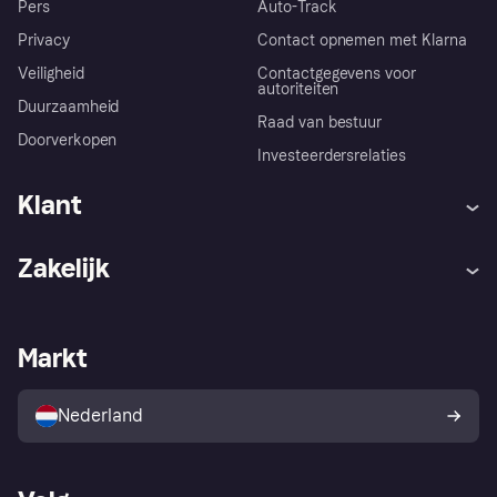
Pers
Auto-Track
Privacy
Contact opnemen met Klarna
Veiligheid
Contactgegevens voor
autoriteiten
Duurzaamheid
Raad van bestuur
Doorverkopen
Investeerdersrelaties
Klant
Hulp
Klachten
Zakelijk
Login
Onze belofte
Webwinkelsupport
Developers
De Klarna app
Privacyinstellingen
Zakelijke login
Operationele status
Markt
Winkeloverzicht
Je herroepingsrecht
Verkoop met Klarna
Platformen en partners
Kopersbescherming voor
consumenten
Nederland