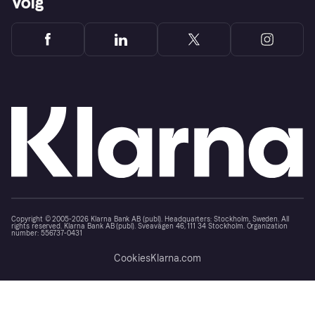
Volg
Copyright © 2005-2026 Klarna Bank AB (publ). Headquarters: Stockholm, Sweden. All
rights reserved. Klarna Bank AB (publ). Sveavägen 46, 111 34 Stockholm. Organization
number: 556737-0431
Cookies
Klarna.com