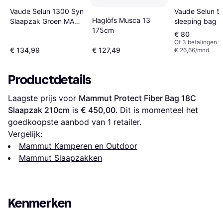
Vaude Selun 1300 Syn
Vaude Selun 5
Haglöfs Musca 13
Slaapzak Groen MAX.
sleeping bag
175cm
185CM LEFT
€ 80
Of 3 betalingen 
€ 134,99
€ 127,49
€ 26,66/mnd.
Productdetails
Laagste prijs voor 
Mammut Protect Fiber Bag 18C 
Slaapzak 210cm
 is 
€ 450,00
. Dit is momenteel het 
goedkoopste aanbod van 1 retailer.
Vergelijk:
Mammut Kamperen en Outdoor
Mammut Slaapzakken
Kenmerken