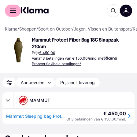
Voor shoppers
Voor bedrijven
Klarna
/
Shoppen
/
Sport en Outdoor
/
Jagen, Vissen en Buitensport
/
K
Mammut Protect Fiber Bag 18C Slaapzak 
210cm
Prijs
€ 450,00
Vanaf 3 betalingen van € 150,00/mnd. met
Probeer flexibele betalingen*
Aanbevolen
Prijs incl. levering
MAMMUT
€ 450,00
Mammut Sleeping bag Protect Fiber Bag -18C XL Green XL
Of 3 betalingen van € 150,00/mnd.