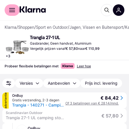
Voor shoppers
Voor bedrijven
Klarna
/
Shoppen
/
Sport en Outdoor
/
Jagen, Vissen en Buitensport
/
K
Trangia 27-1 UL
Gasbrander, Geen handvat, Aluminium
Vergelijk prijzen vanaf
€ 57,80
naar
€ 110,99
+
3
Probeer flexibele betalingen met
Leer hoe
Versies
Aanbevolen
Prijs incl. levering
advertentie
OnBuy
€ 84,42
Gratis verzending
,
2-3 dagen
Of 3 betalingen van € 28,14/mnd.
Trangia - 140271 - Campingfornuis - 2x 1L - 27-1/UL
Scandinavian Outdoor
€ 57,80
Trangia 27-1 UL camping stove
OnBuy