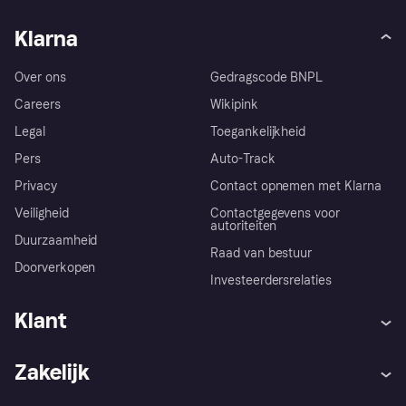
Klarna
Over ons
Gedragscode BNPL
Careers
Wikipink
Legal
Toegankelijkheid
Pers
Auto-Track
Privacy
Contact opnemen met Klarna
Veiligheid
Contactgegevens voor
autoriteiten
Duurzaamheid
Raad van bestuur
Doorverkopen
Investeerdersrelaties
Klant
Hulp
Klachten
Zakelijk
Login
Onze belofte