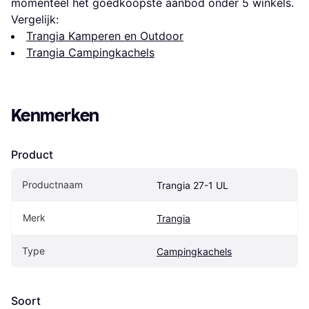
momenteel het goedkoopste aanbod onder 
5
 winkels.
Vergelijk:
Trangia Kamperen en Outdoor
Trangia Campingkachels
Kenmerken
Product
Productnaam
Trangia 27-1 UL
Merk
Trangia
Type
Campingkachels
Soort