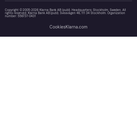
Copyright © 2005-2026 Klarna Bank AB (publ). Headquarters: Stockholm, Sweden. All
rights reserved. Klarna Bank AB (publ). Sveavägen 46, 111 34 Stockholm. Organization
number: 556737-0431
Cookies
Klarna.com