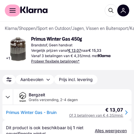
Voor shoppers
Voor bedrijven
Klarna
/
Shoppen
/
Sport en Outdoor
/
Jagen, Vissen en Buitensport
/
K
Primus Winter Gas 450g
Brandstof, Geen handvat
Vergelijk prijzen vanaf
€ 13,07
naar
€ 15,33
Vanaf 3 betalingen van € 4,35/mnd. met
+
1
Probeer flexibele betalingen*
Aanbevolen
Prijs incl. levering
Bergzeit
Gratis verzending
,
2-4 dagen
€ 13,07
Primus Winter Gas - Bruin
Of 3 betalingen van € 4,35/mnd.
Dit product is ook beschikbaar bij 
1
 niet 
Alles weergeven
geverifieerde 
winkel
.