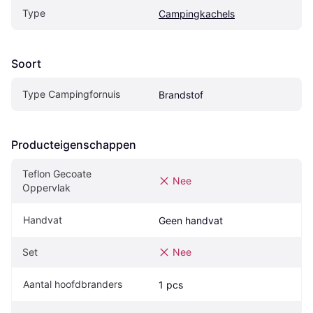
Type
Campingkachels
Soort
Type Campingfornuis
Brandstof
Producteigenschappen
Teflon Gecoate 
Nee
Oppervlak
Handvat
Geen handvat
Set
Nee
Aantal hoofdbranders
1 pcs