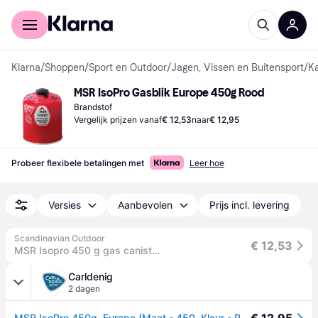
Voor shoppers
Voor bedrijven
Klarna
/
Shoppen
/
Sport en Outdoor
/
Jagen, Vissen en Buitensport
/
K
MSR IsoPro Gasblik Europe 450g Rood
Brandstof
Vergelijk prijzen vanaf
€ 12,53
naar
€ 12,95
Probeer flexibele betalingen met
Leer hoe
Versies
Aanbevolen
Prijs incl. levering
Scandinavian Outdoor
€ 12,53
MSR Isopro 450 g gas canister
Carldenig
2 dagen
MSR IsoPro 450g, Europe (Maat - 450, Kleur - RED)