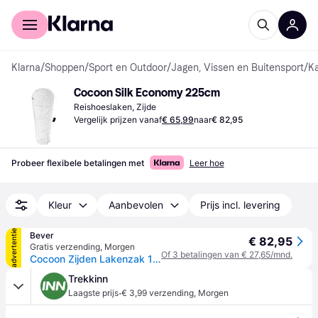
Voor shoppers
Voor bedrijven
Klarna
/
Shoppen
/
Sport en Outdoor
/
Jagen, Vissen en Buitensport
/
K
Cocoon Silk Economy 225cm
Reishoeslaken, Zijde
Vergelijk prijzen vanaf
€ 65,99
naar
€ 82,95
Probeer flexibele betalingen met
Leer hoe
Kleur
Aanbevolen
Prijs incl. levering
advertentie
Bever
€ 82,95
Gratis verzending
,
Morgen
Of 3 betalingen van € 27,65/mnd.
Cocoon Zijden Lakenzak 1P Wit - One size
Trekkinn
·
Laagste prijs
€ 3,99 verzending
,
Morgen