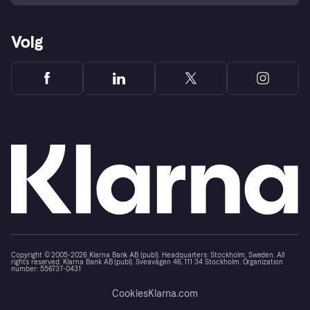
Volg
Copyright © 2005-2026 Klarna Bank AB (publ). Headquarters: Stockholm, Sweden. All
rights reserved. Klarna Bank AB (publ). Sveavägen 46, 111 34 Stockholm. Organization
number: 556737-0431
Cookies
Klarna.com