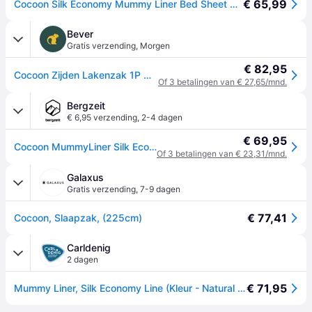
€ 65,99
Cocoon Silk Economy Mummy Liner Bed Sheet Wit 210 x 88 cm
Bever
Gratis verzending
,
Morgen
€ 82,95
Cocoon Zijden Lakenzak 1P Wit - One size
Of 3 betalingen van € 27,65/mnd.
Bergzeit
€ 6,95 verzending
,
2-4 dagen
€ 69,95
Cocoon MummyLiner Silk Economy Line - Wit - MAX. 215CM
Of 3 betalingen van € 23,31/mnd.
Galaxus
Gratis verzending
,
7-9 dagen
€ 77,41
Cocoon, Slaapzak, (225cm)
Carldenig
2 dagen
€ 71,95
Mummy Liner, Silk Economy Line (Kleur - Natural silk)