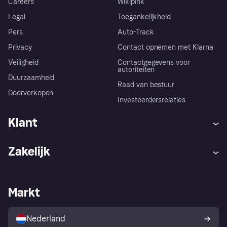
Careers
Wikipink
Legal
Toegankelijkheid
Pers
Auto-Track
Privacy
Contact opnemen met Klarna
Veiligheid
Contactgegevens voor
autoriteiten
Duurzaamheid
Raad van bestuur
Doorverkopen
Investeerdersrelaties
Klant
Hulp
Klachten
Zakelijk
Login
Onze belofte
Webwinkelsupport
Developers
De Klarna app
Privacyinstellingen
Zakelijke login
Operationele status
Markt
Winkeloverzicht
Je herroepingsrecht
Verkoop met Klarna
Platformen en partners
Kopersbescherming voor
consumenten
Nederland