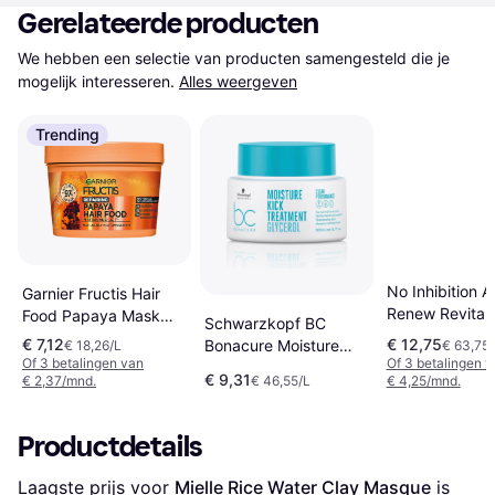
Gerelateerde producten
We hebben een selectie van producten samengesteld die je 
mogelijk interesseren.
Alles weergeven
Trending
No Inhibition 
Garnier Fructis Hair
Renew Revitali
Food Papaya Mask
Schwarzkopf BC
Mask
400
€ 7,12
€ 12,75
Bonacure Moisture
€ 18,26/L
€ 63,75/
Of 3 betalingen van
Of 3 betalingen 
Kick Treatment
€ 9,31
€ 2,37/mnd.
€ 46,55/L
€ 4,25/mnd.
Glycerol
Productdetails
Laagste prijs voor 
Mielle Rice Water Clay Masque
 is 