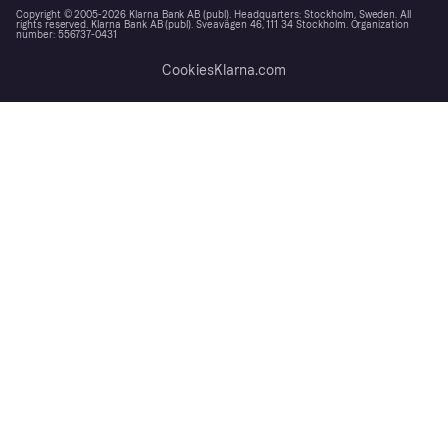
Copyright © 2005-2026 Klarna Bank AB (publ). Headquarters: Stockholm, Sweden. All
rights reserved. Klarna Bank AB (publ). Sveavägen 46, 111 34 Stockholm. Organization
number: 556737-0431
Cookies
Klarna.com