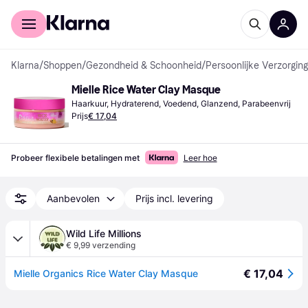
Voor shoppers
Voor bedrijven
Klarna
/
Shoppen
/
Gezondheid & Schoonheid
/
Persoonlijke Verzorging
Mielle Rice Water Clay Masque
Haarkuur, Hydraterend, Voedend, Glanzend, Parabeenvrij
Prijs
€ 17,04
Probeer flexibele betalingen met
Leer hoe
Aanbevolen
Prijs incl. levering
Wild Life Millions
€ 9,99 verzending
€ 17,04
Mielle Organics Rice Water Clay Masque