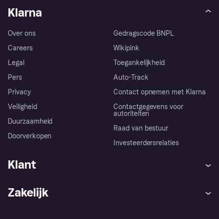
Klarna
Over ons
Gedragscode BNPL
Careers
Wikipink
Legal
Toegankelijkheid
Pers
Auto-Track
Privacy
Contact opnemen met Klarna
Veiligheid
Contactgegevens voor
autoriteiten
Duurzaamheid
Raad van bestuur
Doorverkopen
Investeerdersrelaties
Klant
Hulp
Klachten
Zakelijk
Login
Onze belofte
Webwinkelsupport
Developers
De Klarna app
Privacyinstellingen