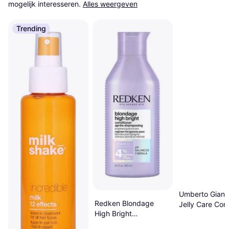
mogelijk interesseren.
Alles weergeven
Trending
Umberto Gianni
Redken Blondage
Jelly Care Cond
High Bright
250 ml
Conditioner