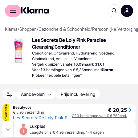
Voor shoppers
Voor bedrijven
Klarna
/
Shoppen
/
Gezondheid & Schoonheid
/
Persoonlijke Verzorging
Les Secrets De Loly Pink Paradise 
Cleansing Conditioner
Conditioner, Ontwarrend, Hydraterend, Voedend, 
Gladmakend, Anti-pluis, Vitaminen
Vergelijk prijzen vanaf
€ 16,09
naar
€ 31,01
Vanaf 3 betalingen van € 5,36/mnd. met
Probeer flexibele betalingen*
Aanbevolen
Prijs incl. levering
advertentie
Beautycos
€ 20,25
€ 5,95 verzending
Of 3 betalingen van € 6,75/mnd.
Les Secrets De Loly Pink Paradise Après-Shampooing 250 ml
Luxplus
·
Laagste prijs
€ 4,95 verzending
,
1-4 dagen