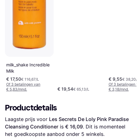
milk_shake Incredible
Milk
€ 17,50
€ 9,55
€ 116,67/L
€ 38,20/
Of 3 betalingen van
Of 3 betalingen 
€ 19,54
€ 5,83/mnd.
€ 65,13/L
€ 3,18/mnd.
Productdetails
Laagste prijs voor 
Les Secrets De Loly Pink Paradise 
Cleansing Conditioner
 is 
€ 16,09
. Dit is momenteel 
het goedkoopste aanbod onder 
5
 winkels.