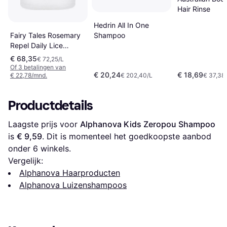
Hair Rinse
Hedrin All In One
Shampoo
Fairy Tales Rosemary
Repel Daily Lice
Shampoo
€ 68,35
€ 72,25/L
Of 3 betalingen van
€ 20,24
€ 18,69
€ 22,78/mnd.
€ 202,40/L
€ 37,38
Productdetails
Laagste prijs voor 
Alphanova Kids Zeropou Shampoo
is 
€ 9,59
. Dit is momenteel het goedkoopste aanbod 
onder 
6
 winkels.
Vergelijk:
Alphanova Haarproducten
Alphanova Luizenshampoos