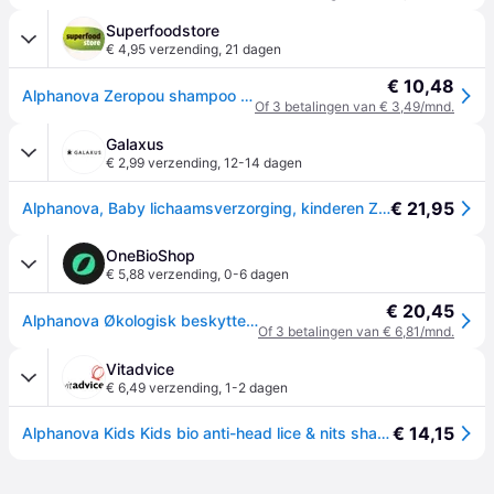
Superfoodstore
€ 4,95 verzending
,
21 dagen
€ 10,48
Alphanova Zeropou shampoo preventie hoofdluis 200 ml
Of 3 betalingen van € 3,49/mnd.
Galaxus
€ 2,99 verzending
,
12-14 dagen
€ 21,95
Alphanova, Baby lichaamsverzorging, kinderen ZEROPOU shampoo préventif préventif
OneBioShop
€ 5,88 verzending
,
0-6 dagen
€ 20,45
Alphanova Økologisk beskyttende shampoo til børn 200ml
Of 3 betalingen van € 6,81/mnd.
Vitadvice
€ 6,49 verzending
,
1-2 dagen
€ 14,15
Alphanova Kids Kids bio anti-head lice & nits shampoo 200 Milliliter