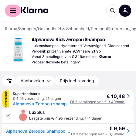
Voor shoppers
Voor bedrijven
Klarna
/
Shoppen
/
Gezondheid & Schoonheid
/
Persoonlijke Verzorging
Alphanova Kids Zeropou Shampoo
Luizenshampoo, Hydraterend, Verstevigend, Gladmakend
Vergelijk prijzen vanaf
€ 9,59
naar
€ 21,95
Vanaf 3 betalingen van € 3,19/mnd. met
Probeer flexibele betalingen*
Aanbevolen
Prijs incl. levering
advertentie
Superfoodstore
€ 10,48
€ 4,95 verzending
,
21 dagen
Of 3 betalingen van € 3,49/mnd.
Alphanova Zeropou shampoo preventie hoofdluis 200 ml
Luxplus
·
Laagste prijs
€ 4,95 verzending
,
1-4 dagen
€ 9,59
Alphanova Zeropou Shampoo 200 ml
Of 3 betalingen van € 3,19/mnd.