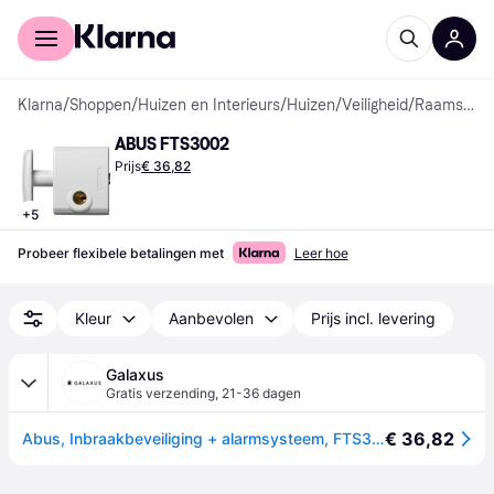
Voor shoppers
Voor bedrijven
Klarna
/
Shoppen
/
Huizen en Interieurs
/
Huizen
/
Veiligheid
/
Raamsloten
ABUS FTS3002
Prijs
€ 36,82
+
5
Probeer flexibele betalingen met
Leer hoe
Kleur
Aanbevolen
Prijs incl. levering
Galaxus
Gratis verzending
,
21-36 dagen
€ 36,82
Abus, Inbraakbeveiliging + alarmsysteem, FTS3002 W AL0125