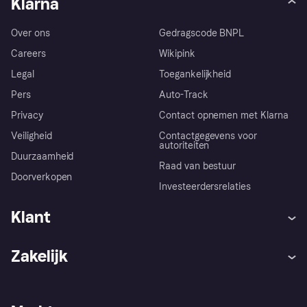
Klarna
Over ons
Gedragscode BNPL
Careers
Wikipink
Legal
Toegankelijkheid
Pers
Auto-Track
Privacy
Contact opnemen met Klarna
Veiligheid
Contactgegevens voor
autoriteiten
Duurzaamheid
Raad van bestuur
Doorverkopen
Investeerdersrelaties
Klant
Hulp
Klachten
Zakelijk
Login
Onze belofte
Webwinkelsupport
Developers
De Klarna app
Privacyinstellingen
Zakelijke login
Operationele status