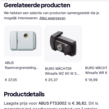
Gerelateerde producten
We hebben een selectie van producten samengesteld die je 
mogelijk interesseren.
Alles weergeven
ABUS
Raamvergrendeling
BURG WÄCHT
BURG WÄCHTER
Wit ABFS28409
Winsafe WR 6
Winsafe WZ 60 W SB
38351
38311
€ 37,05
€ 25,37
€ 19,99
Pantservergre
Pantservergrendeling
Wit
Wit
Productdetails
Laagste prijs voor 
ABUS FTS3002
 is 
€ 36,82
. Dit is 
momenteel het goedkoopste aanbod van 1 retailer.