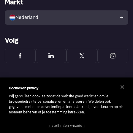
Markt
Winkeloverzicht
Je herroepingsrecht
Verkoop met Klarna
Platformen en partners
Kopersbescherming voor
consumenten
Nederland
Volg
Cookies en privacy
Wij gebruiken cookies zodat de website goed werkt en om je
browsegedrag te personaliseren en analyseren. We delen ook
gegevens met onze advertentiepartners. Je kunt je voorkeuren op elk
moment beheren of je toestemming intrekken.
Instellingen wijzigen
Copyright © 2005-2026 Klarna Bank AB (publ). Headquarters: Stockholm, Sweden. All