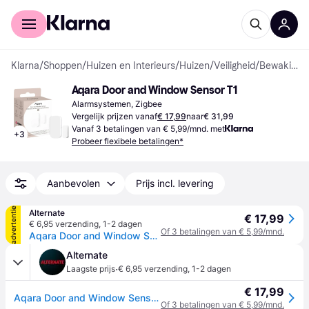
Voor shoppers
Voor bedrijven
Klarna
/
Shoppen
/
Huizen en Interieurs
/
Huizen
/
Veiligheid
/
Bewakings- en Alarmsystemen
Aqara Door and Window Sensor T1
Alarmsystemen, Zigbee
Vergelijk prijzen vanaf
€ 17,99
naar
€ 31,99
Vanaf 3 betalingen van € 5,99/mnd. met
+
3
Probeer flexibele betalingen*
Aanbevolen
Prijs incl. levering
advertentie
Alternate
€ 17,99
€ 6,95 verzending
,
1-2 dagen
Of 3 betalingen van € 5,99/mnd.
Aqara Door and Window Sensor T1 openingsmelder
Alternate
·
Laagste prijs
€ 6,95 verzending
,
1-2 dagen
€ 17,99
Aqara Door and Window Sensor T1 openingsmelder
Of 3 betalingen van € 5,99/mnd.