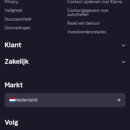
Privacy
Contact opnemen met Klarna
Veiligheid
Contactgegevens voor
autoriteiten
Duurzaamheid
Raad van bestuur
Doorverkopen
Investeerdersrelaties
Klant
Hulp
Klachten
Zakelijk
Login
Onze belofte
Webwinkelsupport
Developers
De Klarna app
Privacyinstellingen
Zakelijke login
Operationele status
Markt
Winkeloverzicht
Je herroepingsrecht
Verkoop met Klarna
Platformen en partners
Kopersbescherming voor
consumenten
Nederland
Volg