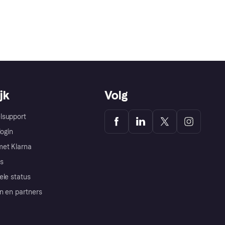
jk
Volg
lsupport
login
et Klarna
s
ele status
n en partners