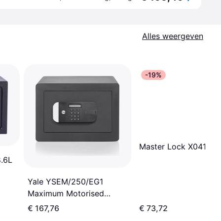
Alles weergeven
-19%
Master Lock X041ML
.6L
Yale YSEM/250/EG1
Maximum Motorised
Fingerprint Safe Home
€ 167,76
€ 73,72