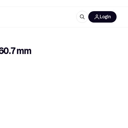
Login
trustingen
IM
 60.7 mm
gorieën