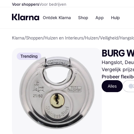
Voor shoppers
Voor bedrijven
Ontdek Klarna
Shop
App
Hulp
Klarna
/
Shoppen
/
Huizen en Interieurs
/
Huizen
/
Veiligheid
/
Hangsl
Winkels
Media
B
BURG WÄ
Bol
B
Trending
Booki
B
Hangslot, Deu
H&M
B
Kruidv
Vergelijk prij
Probeer flexib
Alles
Winkelove