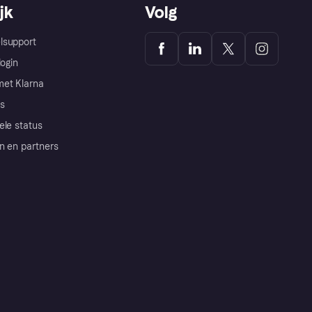
jk
Volg
lsupport
login
et Klarna
s
ele status
n en partners