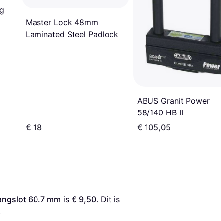
ng
Master Lock 48mm
Laminated Steel Padlock
ABUS Granit Power
58/140 HB III
€ 18
€ 105,05
angslot 60.7 mm
 is 
€ 9,50
. Dit is 
.