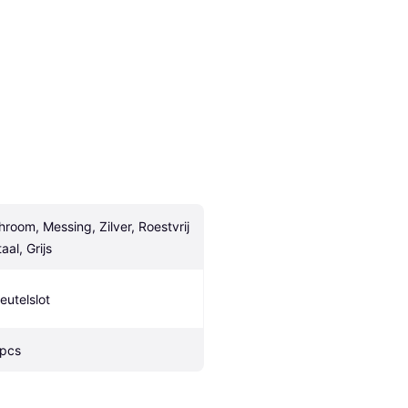
hroom, Messing, Zilver, Roestvrij 
aal, Grijs
leutelslot
 pcs