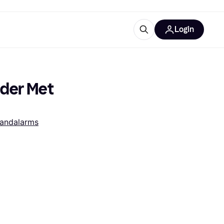
Login
trustingen
IM
lder Met 
randalarms
gorieën