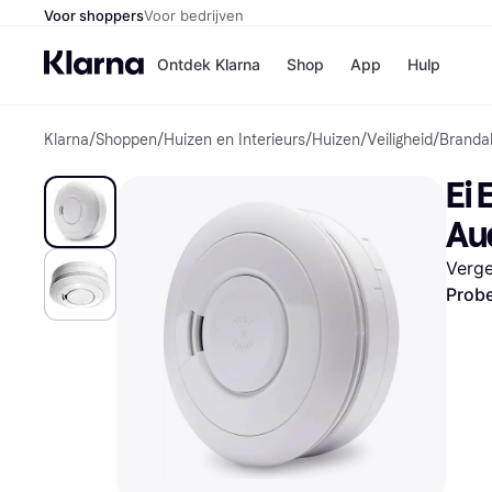
Voor shoppers
Voor bedrijven
Ontdek Klarna
Shop
App
Hulp
Klarna
/
Shoppen
/
Huizen en Interieurs
/
Huizen
/
Veiligheid
/
Branda
Winkels
Media
B
Ei 
Bol
B
Booki
B
Au
H&M
B
Kruidv
Verge
Probe
Winkelove