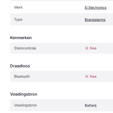
Merk
Ei Electronics
Type
Brandalarms
Kenmerken
Stemcontrole
Nee
Draadloos
Bluetooth
Nee
Voedingsbron
Voedingsbron
Batterij