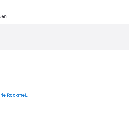
ken
Ei Electronics Professionele Ei650i Rookmelder, i-serie Rookmelder met AudioLINK-functie en batterij voor 10 jaar, stand-alone-apparaat, wit