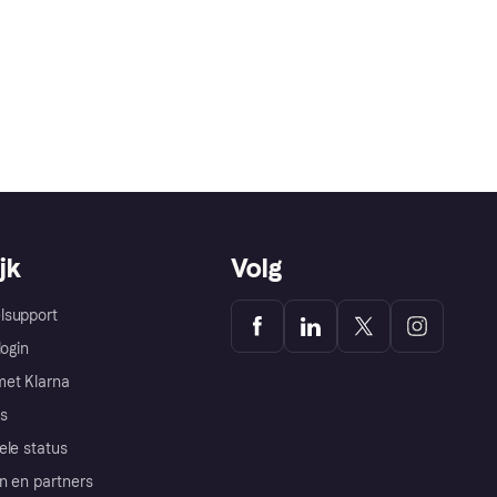
jk
Volg
lsupport
login
et Klarna
s
ele status
n en partners