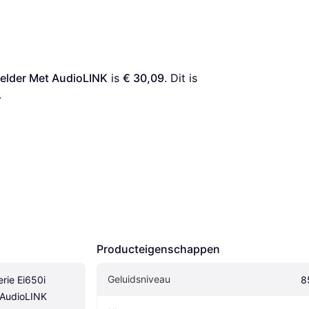
melder Met AudioLINK
 is 
€ 30,09
. Dit is 
.
Producteigenschappen
Geluidsniveau
erie Ei650i 
8
 AudioLINK