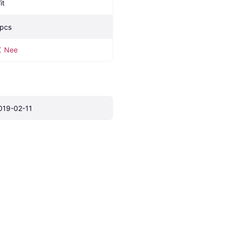
it
 pcs
Nee
019-02-11