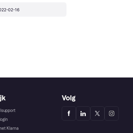
022-02-16
jk
Volg
lsupport
login
et Klarna