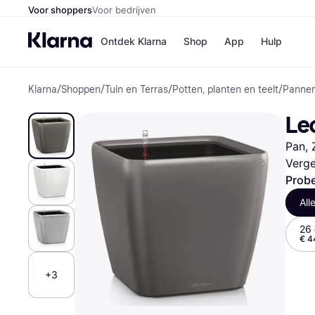
Voor shoppers
Voor bedrijven
Ontdek Klarna
Shop
App
Hulp
Klarna
/
Shoppen
/
Tuin en Terras
/
Potten, planten en teelt
/
Panne
Winkels
MediaMark
B
Le
Bol
B
Booking.c
B
Pan, 
H&M
B
Kruidvat
Verge
Probe
All
Winkeloverzich
26
€ 4
+3