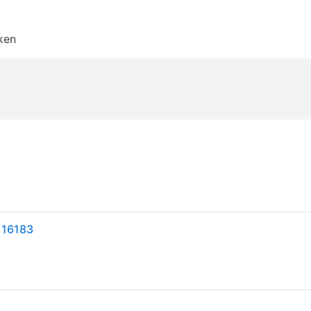
ken
 16183