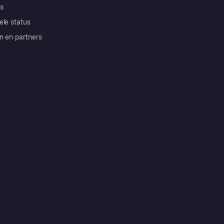
s
ele status
n en partners