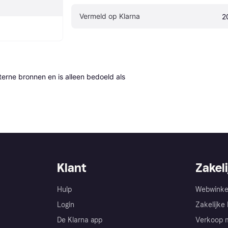
Vermeld op Klarna
2
erne bronnen en is alleen bedoeld als 
Klant
Zakeli
Hulp
Webwinke
Login
Zakelijke 
De Klarna app
Verkoop m