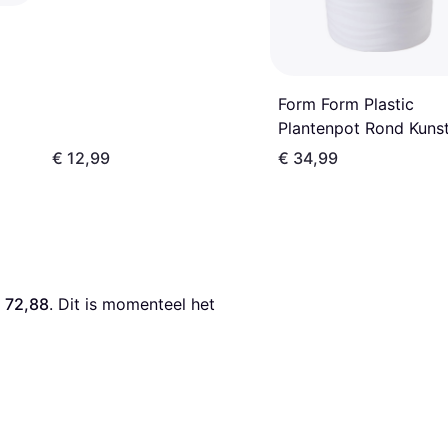
Form Form Plastic
Plantenpot Rond Kunst
Wit D40 x H79 cm
€ 12,99
€ 34,99
 72,88
. Dit is momenteel het 