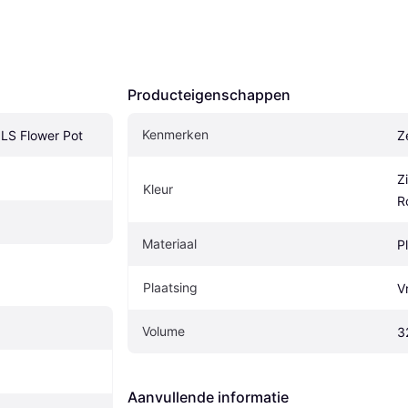
Producteigenschappen
Kenmerken
LS Flower Pot
Z
Zi
Kleur
R
Materiaal
P
Plaatsing
V
Volume
3
Aanvullende informatie