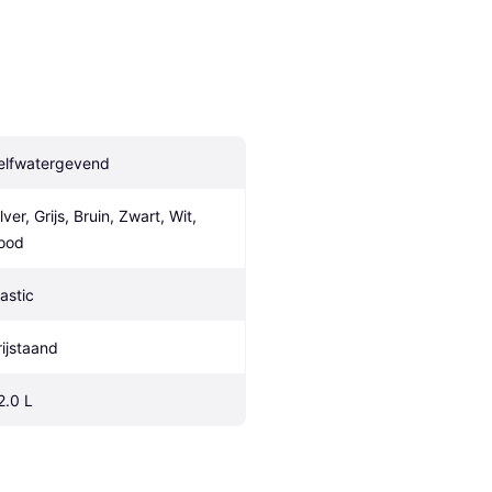
elfwatergevend
lver, Grijs, Bruin, Zwart, Wit, 
ood
lastic
rijstaand
2.0 L