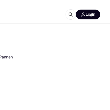
Login
ooruitrustingen
IM
Pannen
categorieën