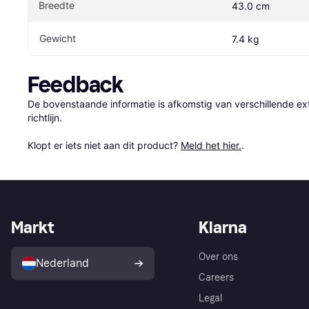
Breedte
43.0 cm
Gewicht
7.4 kg
Feedback
De bovenstaande informatie is afkomstig van verschillende ext
richtlijn.

Klopt er iets niet aan dit product? 
Meld het hier.
.
Markt
Klarna
Over ons
Nederland
Careers
Legal