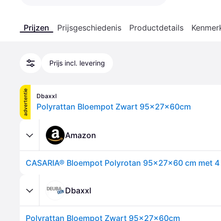
Prijzen
Prijsgeschiedenis
Productdetails
Kenmer
Prijs incl. levering
advertentie
Dbaxxl
Polyrattan Bloempot Zwart 95x27x60cm
Amazon
Dbaxxl
Polyrattan Bloempot Zwart 95x27x60cm