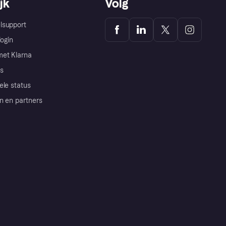
jk
Volg
lsupport
login
et Klarna
s
ele status
n en partners