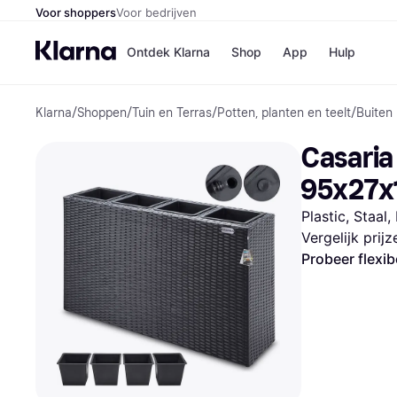
Voor shoppers
Voor bedrijven
Ontdek Klarna
Shop
App
Hulp
Klarna
/
Shoppen
/
Tuin en Terras
/
Potten, planten en teelt
/
Buiten
Winkels
Media
B
Casaria 
Bol
B
Booki
B
95x27x
H&M
B
Kruidv
Plastic, Staal, 
Vergelijk prij
Probeer flexib
Winkelove