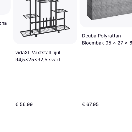
ona
Deuba Polyrattan
Bloembak 95 x 27 x 
cm
vidaXL Växtställ hjul
94,5x25x92,5 svart
metall
€ 56,99
€ 67,95