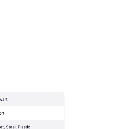
wart
ort
et, Staal, Plastic