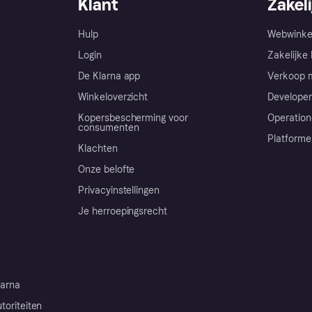
Klant
Zakeli
Hulp
Webwinke
Login
Zakelijke 
De Klarna app
Verkoop m
Winkeloverzicht
Developer
Kopersbescherming voor
Operation
consumenten
Platforme
Klachten
Onze belofte
Privacyinstellingen
Je herroepingsrecht
arna
toriteiten