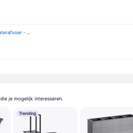
Casaria Plantenbak Polyrattan 95x27x60cm met Waterafvoer - Zwart
ie je mogelijk interesseren.
Trending