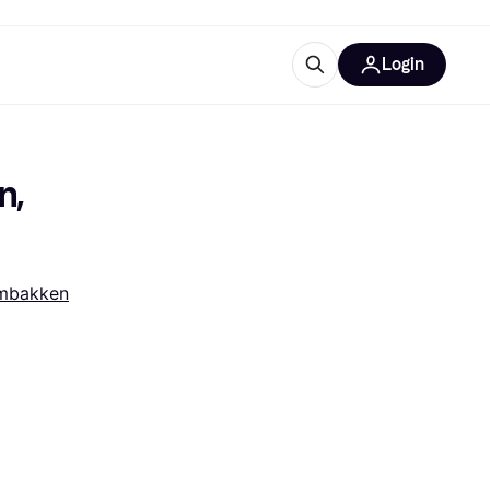
Login
trustingen
IM
, 
embakken
gorieën