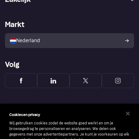
Login
Onze belofte
Webwinkelsupport
Developers
De Klarna app
Privacyinstellingen
Zakelijke login
Operationele status
Markt
Winkeloverzicht
Je herroepingsrecht
Verkoop met Klarna
Platformen en partners
Kopersbescherming voor
consumenten
Nederland
Volg
Cookies en privacy
Wij gebruiken cookies zodat de website goed werkt en om je
browsegedrag te personaliseren en analyseren. We delen ook
gegevens met onze advertentiepartners. Je kunt je voorkeuren op elk