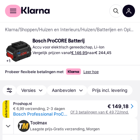
Voor shoppers
Voor bedrijven
Klarna
/
Shoppen
/
Huizen en Interieurs
/
Huizen
/
Batterijen en Opladers
Bosch ProCORE Batterij
Accu voor elektrisch gereedschap, Li-Ion
Vergelijk prijzen vanaf
€ 146,95
naar
€ 244,45
+
1
Probeer flexibele betalingen met
Leer hoe
Versies
Aanbevolen
Prijs incl. levering
advertentie
Proshop.nl
€ 149,18
€ 6,99 verzending
,
2-3 dagen
Of 3 betalingen van € 49,72/mnd.
Bosch Professional ProCORE Batterij
Toolmax
·
Laagste prijs
Gratis verzending
,
Morgen