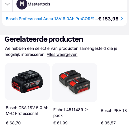
M
Mastertools
€ 153,98
Bosch Professional Accu 18V 8.0Ah ProCORE18V AMPShare - 1600A016GK
Gerelateerde producten
We hebben een selectie van producten samengesteld die je 
mogelijk interesseren.
Alles weergeven
Bosch GBA 18V 5.0 Ah
Einhell 4511489 2-
Bosch PBA 18V
M-C Professional
pack
€ 68,70
€ 61,99
€ 35,57