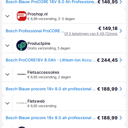
€ 146,95
Bosch Blauw ProCORE 18V 8.0 Ah Professional accu 8.0Ah Performance - 1600A016GK
Proshop.nl
€ 6,99 verzending
,
2-3 dagen
€ 149,18
Bosch Professional ProCORE Batterij
Of 3 betalingen van € 49,72/mnd.
Productpine
Gratis verzending
,
5 dagen
€ 244,45
Bosch ProCORE18V 8.0Ah - Lithium-Ion Accu - 87% meer vermogen - COOLPACK 2.0 (1 stuk)
Fietsaccessoires
€ 6,95 verzending
,
2 dagen
€ 188,99
Bosch Blauw procore 18v 8.0 ah professional accu 8.0ah performance - 1600a016gk
Fietsweb
€ 6,95 verzending
€ 188,99
Bosch Blauw procore 18v 8.0 ah professional accu 8.0ah performance - 1600a016gk