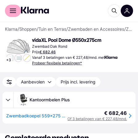
Voor shoppers
Voor bedrijven
Klarna
/
Shoppen
/
Tuin en Terras
/
Zwembaden en Accessoires
/
Zwembad Daken
vidaXL Pool Dome Ø550x275cm
Zwembad Dak Rond
Prijs
€ 682,46
Vanaf 3 betalingen van € 227,48/mnd. met
+
3
Probeer flexibele betalingen*
Aanbevolen
Prijs incl. levering
Kantoormbelen Plus
€ 682,46
Zwembadkoepel 559x275 cm
Of 3 betalingen van € 227,48/mnd.