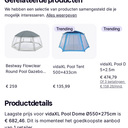
Gerelateerde producten
We hebben een selectie van producten samengesteld die je 
mogelijk interesseren.
Alles weergeven
Trending
Trending
vidaXL Pool D
Bestway Flowclear
vidaXL Pool Tent
5x2.5m
Round Pool Gazebo
500x433cm
6x2.95m
€ 474,79
Of 3 betalingen 
€ 259
€ 135,99
€ 158,26/mnd.
Productdetails
Laagste prijs voor 
vidaXL Pool Dome Ø550x275cm
 is 
€ 682,46
. Dit is momenteel het goedkoopste aanbod 
van 1 retailer.