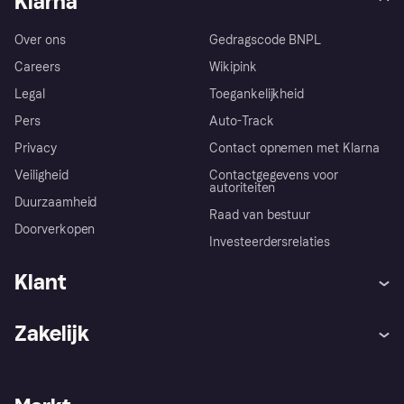
Klarna
Over ons
Gedragscode BNPL
Careers
Wikipink
Legal
Toegankelijkheid
Pers
Auto-Track
Privacy
Contact opnemen met Klarna
Veiligheid
Contactgegevens voor
autoriteiten
Duurzaamheid
Raad van bestuur
Doorverkopen
Investeerdersrelaties
Klant
Hulp
Klachten
Zakelijk
Login
Onze belofte
Webwinkelsupport
Developers
De Klarna app
Privacyinstellingen
Zakelijke login
Operationele status
Winkeloverzicht
Je herroepingsrecht