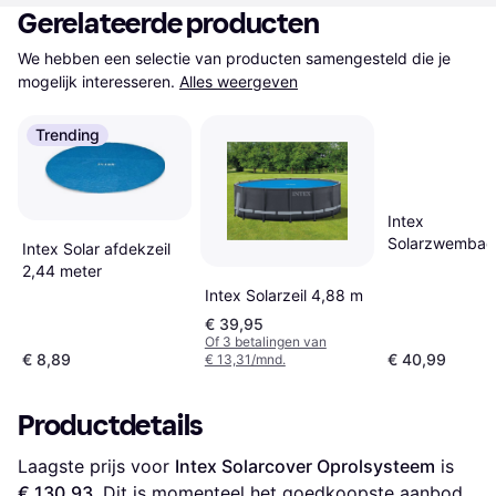
Gerelateerde producten
We hebben een selectie van producten samengesteld die je 
mogelijk interesseren.
Alles weergeven
Trending
Intex
Solarzwembad
Intex Solar afdekzeil
538x253 cm
2,44 meter
polyetheen bl
Intex Solarzeil 4,88 m
€ 39,95
Of 3 betalingen van
€ 8,89
€ 40,99
€ 13,31/mnd.
Productdetails
Laagste prijs voor 
Intex Solarcover Oprolsysteem
 is 
€ 130,93
. Dit is momenteel het goedkoopste aanbod 