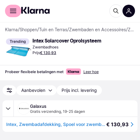
Voor shoppers
Voor bedrijven
Klarna
/
Shoppen
/
Tuin en Terras
/
Zwembaden en Accessoires
/
Zwembadhoezen
Intex Solarcover Oprolsysteem
Trending
Zwembadhoes
Prijs
€ 130,93
Probeer flexibele betalingen met
Leer hoe
Aanbevolen
Prijs incl. levering
Galaxus
Gratis verzending
,
19-25 dagen
€ 130,93
Intex, Zwembadafdekking, Spoel voor zwembadafdekking (488 x 274cm)