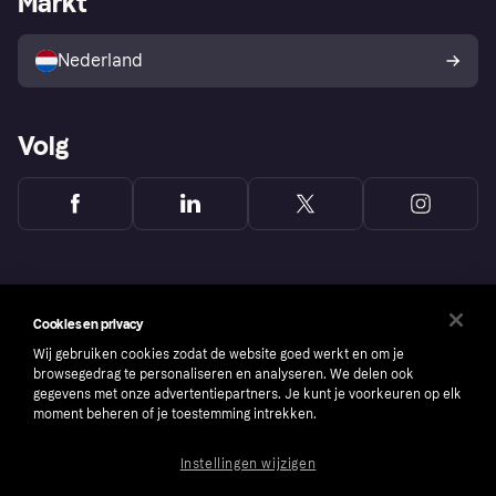
Markt
Verkoop met Klarna
Platformen en partners
Kopersbescherming voor
consumenten
Nederland
Volg
Cookies en privacy
Wij gebruiken cookies zodat de website goed werkt en om je
browsegedrag te personaliseren en analyseren. We delen ook
gegevens met onze advertentiepartners. Je kunt je voorkeuren op elk
moment beheren of je toestemming intrekken.
Instellingen wijzigen
Copyright © 2005-2026 Klarna Bank AB (publ). Headquarters: Stockholm, Sweden. All