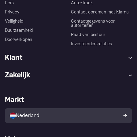
Pers
Auto-Track
Privacy
Contact opnemen met Klarna
Veiligheid
Contactgegevens voor
autoriteiten
Duurzaamheid
Raad van bestuur
Doorverkopen
Investeerdersrelaties
Klant
Hulp
Klachten
Zakelijk
Login
Onze belofte
Webwinkelsupport
Developers
De Klarna app
Privacyinstellingen
Zakelijke login
Operationele status
Markt
Winkeloverzicht
Je herroepingsrecht
Verkoop met Klarna
Platformen en partners
Kopersbescherming voor
consumenten
Nederland