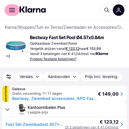
Voor shoppers
Voor bedrijven
Klarna
/
Shoppen
/
Tuin en Terras
/
Zwembaden en Accessoires
/
Opblaasbare Zwembaden
Bestway Fast Set Pool Ø4.57x0.84m
Opblaasbaar Zwembad Rond
Vergelijk prijzen vanaf
€ 123,12
naar
€ 153,99
Vanaf 3 betalingen van € 41,04/mnd. met
+
2
Probeer flexibele betalingen*
Versies
Aanbevolen
Prijs incl. levering
advertentie
Galaxus
€ 149,00
Gratis verzending
,
11-17 dagen
Bestway, Zwembad accessoires, APO Fast Set 457x84x74cm met pomp rond blauw
Kantoormbelen Plus
Laagste prijs
€ 123,12
Fast Set Zwembadset 457x84 cm 57313
Of 3 betalingen van € 41,04/mnd.