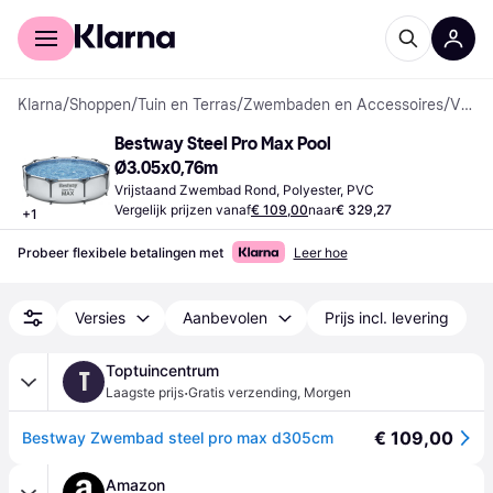
Voor shoppers
Voor bedrijven
Klarna
/
Shoppen
/
Tuin en Terras
/
Zwembaden en Accessoires
/
Vrijstaande Zwembaden
Bestway Steel Pro Max Pool 
Ø3.05x0,76m
Vrijstaand Zwembad Rond, Polyester, PVC
Vergelijk prijzen vanaf
€ 109,00
naar
€ 329,27
+
1
Probeer flexibele betalingen met
Leer hoe
Versies
Aanbevolen
Prijs incl. levering
Toptuincentrum
T
·
Laagste prijs
Gratis verzending
,
Morgen
€ 109,00
Bestway Zwembad steel pro max d305cm
Amazon