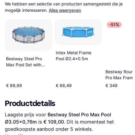
We hebben een selectie van producten samengesteld die je 
mogelijk interesseren.
Alles weergeven
-51%
Intex Metal Frame
Bestway Steel Pro
Pool Ø2.4x0.5m
Max Pool Set with
Filter Pump
Bestway Round
Ø3.66x0.76m
Pro Max Frame
Set Ø3.96x1.
€ 89,99
€ 66,49
€ 349
Productdetails
Laagste prijs voor 
Bestway Steel Pro Max Pool 
Ø3.05x0,76m
 is 
€ 109,00
. Dit is momenteel het 
goedkoopste aanbod onder 
5
 winkels.