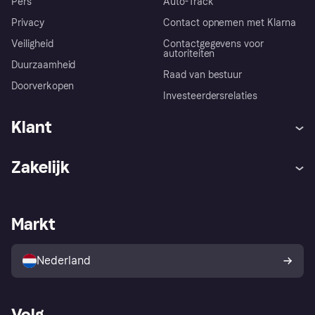
Pers
Auto-Track
Privacy
Contact opnemen met Klarna
Veiligheid
Contactgegevens voor
autoriteiten
Duurzaamheid
Raad van bestuur
Doorverkopen
Investeerdersrelaties
Klant
Hulp
Klachten
Zakelijk
Login
Onze belofte
Webwinkelsupport
Developers
De Klarna app
Privacyinstellingen
Zakelijke login
Operationele status
Markt
Winkeloverzicht
Je herroepingsrecht
Verkoop met Klarna
Platformen en partners
Kopersbescherming voor
consumenten
Nederland
Volg