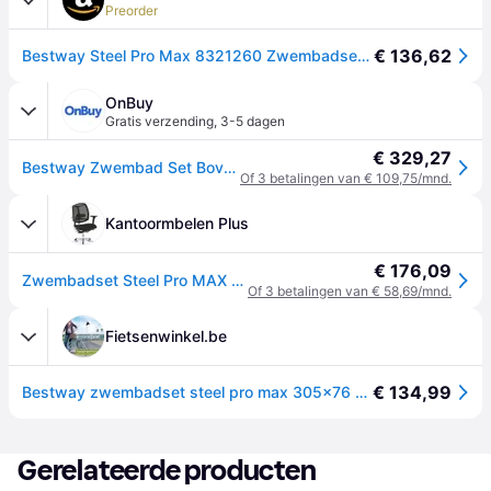
Preorder
€ 136,62
Bestway Steel Pro Max 8321260 Zwembadset, rond, meerkleurig, 3,05 m x 76 cm
OnBuy
Gratis verzending
,
3-5 dagen
€ 329,27
Bestway Zwembad Set Bovengronds Zwembad Tuin Pierenbad Staal Pro MAX
Of 3 betalingen van € 109,75/mnd.
Kantoormbelen Plus
€ 176,09
Zwembadset Steel Pro MAX 305x76 cm
Of 3 betalingen van € 58,69/mnd.
Fietsenwinkel.be
€ 134,99
Bestway zwembadset steel pro max 305x76 cm
Gerelateerde producten