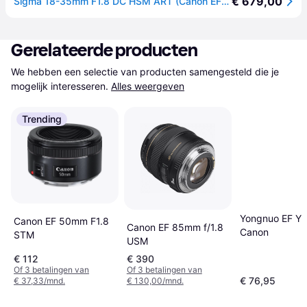
€ 679,00
Sigma 18-35mm F1.8 DC HSM ART (Canon EF) + Gratis 72mm UV Filter (Zomer Promotie)
Gerelateerde producten
We hebben een selectie van producten samengesteld die je 
mogelijk interesseren.
Alles weergeven
Trending
Yongnuo EF Y
Canon EF 50mm F1.8
Canon EF 85mm f/1.8
Canon
STM
USM
€ 112
€ 390
Of 3 betalingen van
Of 3 betalingen van
€ 76,95
€ 37,33/mnd.
€ 130,00/mnd.