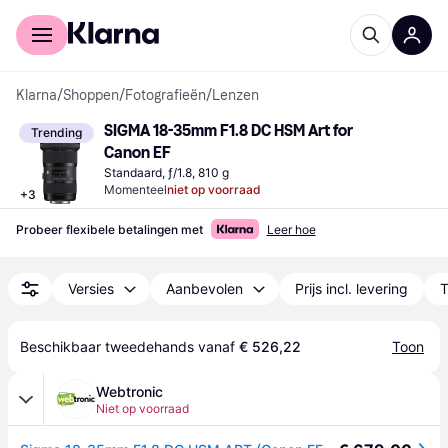
Voor shoppers
Voor bedrijven
Klarna
/
Shoppen
/
Fotografieën
/
Lenzen
SIGMA 18-35mm F1.8 DC HSM Art for 
Trending
Canon EF
Standaard, ƒ/1.8, 810 g
Momenteel
niet op voorraad
+
3
Probeer flexibele betalingen met
Leer hoe
Versies
Aanbevolen
Prijs incl. levering
T
Beschikbaar tweedehands vanaf 
€ 526,22
Toon
Webtronic
Niet op voorraad