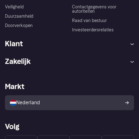
Veiligheid
Contactgegevens voor
autoriteiten
Duurzaamheid
Raad van bestuur
Doorverkopen
Investeerdersrelaties
Klant
Hulp
Klachten
Zakelijk
Login
Onze belofte
Webwinkelsupport
Developers
De Klarna app
Privacyinstellingen
Zakelijke login
Operationele status
Markt
Winkeloverzicht
Je herroepingsrecht
Verkoop met Klarna
Platformen en partners
Kopersbescherming voor
consumenten
Nederland
Volg