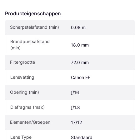
Producteigenschappen
Scherpstelafstand (min)
0.08 m
Brandpuntsafstand 
18.0 mm
(min)
Filtergrootte
72.0 mm
Lensvatting
Canon EF
Opening (min)
ƒ/16
Diafragma (max)
ƒ/1.8
Elementen/Groepen
17/12
Lens Type
Standaard