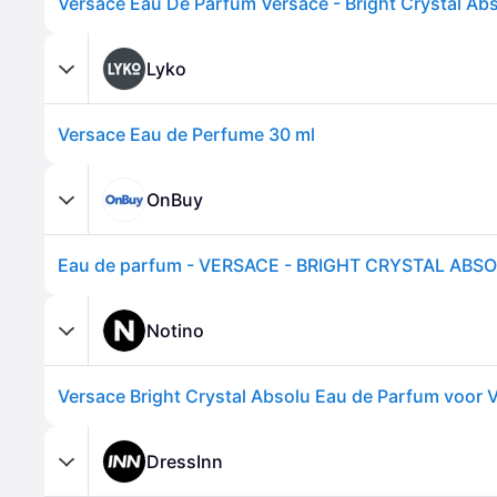
Lyko
Versace Eau de Perfume 30 ml
OnBuy
Notino
DressInn