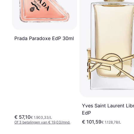
Prada Paradoxe EdP 30ml
Yves Saint Laurent Lib
EdP
€ 57,10
€ 1.903,33/L
€ 101,59
Of 3 betalingen van € 19,03/mnd.
€ 1.128,78/L