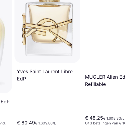
Yves Saint Laurent Libre
MUGLER Alien EdP
EdP
Refillable
 EdP
€ 48,25
€ 1.608,33/L
€ 80,49
mnd.
€ 1.609,80/L
Of 3 betalingen van € 16,08/