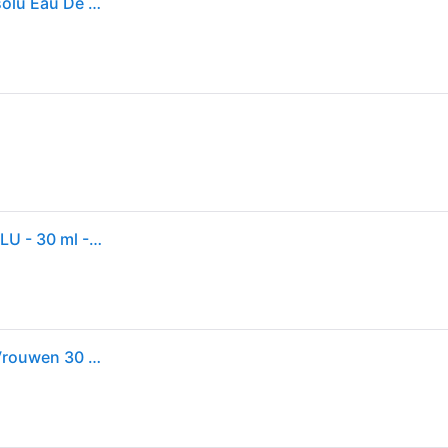
Versace Eau De Parfum Versace - Bright Crystal Absolu Eau De Parfum - 30 ML
Eau de parfum - VERSACE - BRIGHT CRYSTAL ABSOLU - 30 ml - Vrouw - Bloemig fruitig
Versace Bright Crystal Absolu Eau de Parfum voor Vrouwen 30 ml