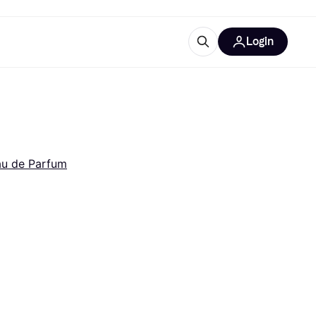
Login
trustingen
IM
au de Parfum
gorieën