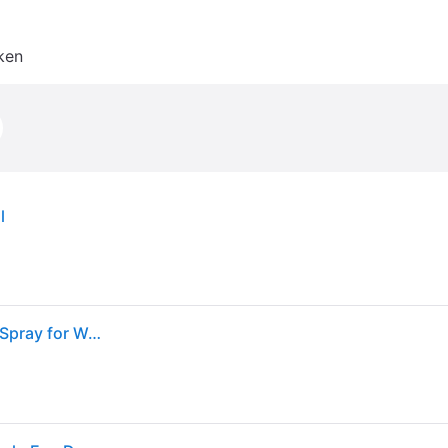
ken
l
Bright Crystal Absolu Perfume by Versace 1 oz EDP Spray for Women