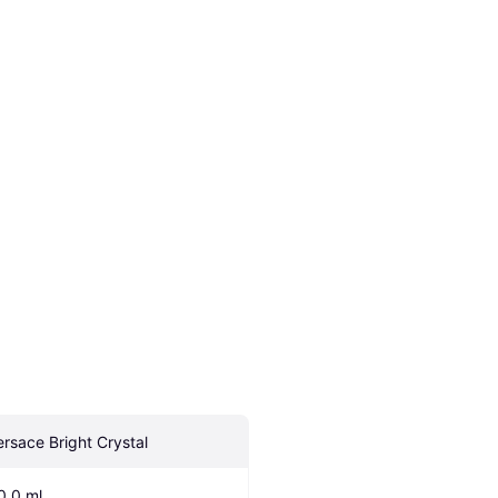
ersace Bright Crystal
0.0 ml