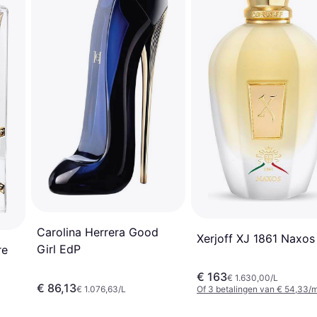
Carolina Herrera Good
Xerjoff XJ 1861 Naxos
Girl EdP
re
€ 163
€ 1.630,00/L
€ 86,13
€ 1.076,63/L
Of 3 betalingen van € 54,33/