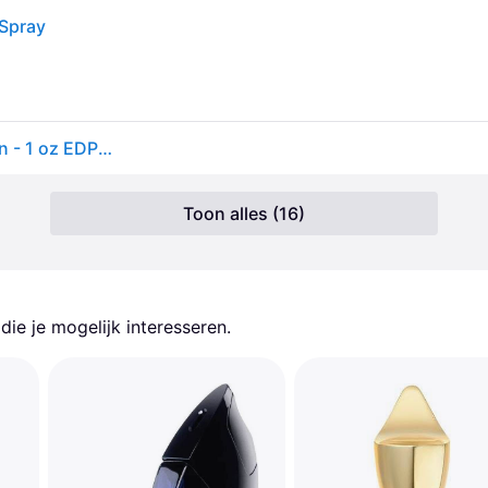
 Spray
Versace Bright Crystal Absolu by Versace for Women - 1 oz EDP Spray
Toon alles (16)
ie je mogelijk interesseren.