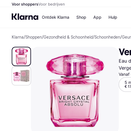
Voor shoppers
Voor bedrijven
Ontdek Klarna
Shop
App
Hulp
Klarna
/
Shoppen
/
Gezondheid & Schoonheid
/
Schoonheden
/
Geu
Winkels
Media
B
Ver
Bol
B
Booki
B
Eau d
H&M
B
Kruidv
Verge
Vanaf
5 m
€ 1
Winkelove