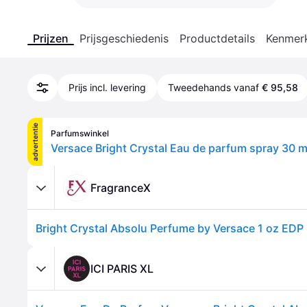
Prijzen
Prijsgeschiedenis
Productdetails
Kenmer
Prijs incl. levering
Tweedehands vanaf
€ 95,58
advertentie
Parfumswinkel
Versace Bright Crystal Eau de parfum spray 30 m
FragranceX
ICI PARIS XL