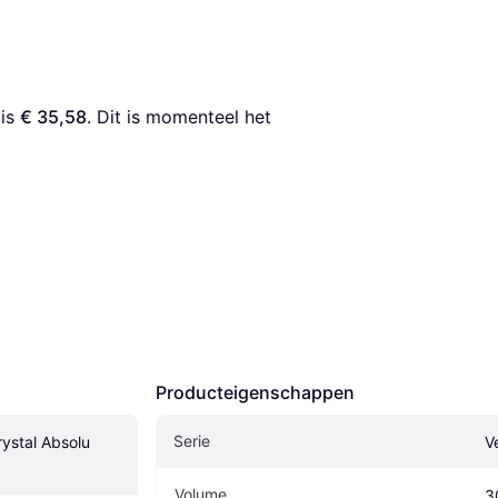
 is 
€ 35,58
. Dit is momenteel het 
Producteigenschappen
Serie
ystal Absolu 
V
Volume
3