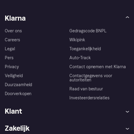
Klarna
Over ons
Gedragscode BNPL
Careers
Wikipink
Legal
Toegankelijkheid
Pers
Auto-Track
Privacy
Contact opnemen met Klarna
Veiligheid
Contactgegevens voor
autoriteiten
Duurzaamheid
Raad van bestuur
Doorverkopen
Investeerdersrelaties
Klant
Hulp
Klachten
Zakelijk
Login
Onze belofte