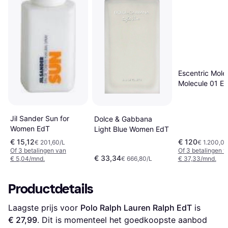
Escentric Mole
Molecule 01 E
Jil Sander Sun for
Dolce & Gabbana
Women EdT
Light Blue Women EdT
€ 15,12
€ 120
€ 201,60/L
€ 1.200,00
Of 3 betalingen van
Of 3 betalingen 
€ 33,34
€ 5,04/mnd.
€ 666,80/L
€ 37,33/mnd.
Productdetails
Laagste prijs voor 
Polo Ralph Lauren Ralph EdT
 is 
€ 27,99
. Dit is momenteel het goedkoopste aanbod 