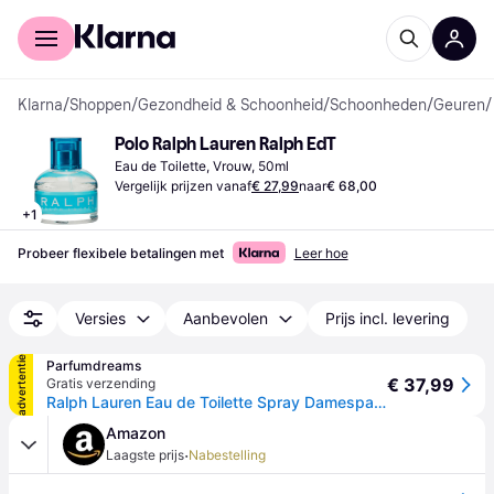
Voor shoppers
Voor bedrijven
Klarna
/
Shoppen
/
Gezondheid & Schoonheid
/
Schoonheden
/
Geuren
/
Polo Ralph Lauren Ralph EdT
Eau de Toilette, Vrouw, 50ml
Vergelijk prijzen vanaf
€ 27,99
naar
€ 68,00
+
1
Probeer flexibele betalingen met
Leer hoe
Versies
Aanbevolen
Prijs incl. levering
advertentie
Parfumdreams
€ 37,99
Gratis verzending
Ralph Lauren Eau de Toilette Spray Damesparfum Dames 50 ml
Amazon
·
Laagste prijs
Nabestelling