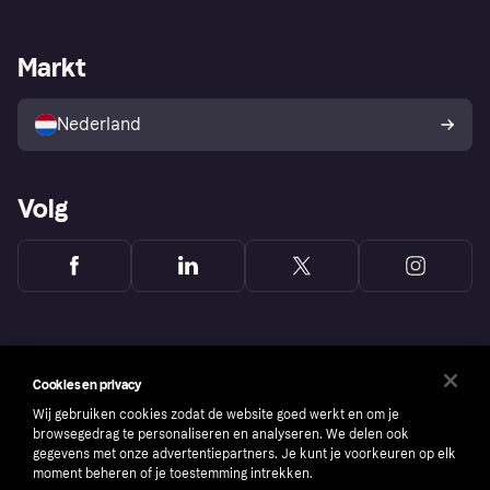
Webwinkelsupport
Developers
De Klarna app
Privacyinstellingen
Zakelijke login
Operationele status
Markt
Winkeloverzicht
Je herroepingsrecht
Verkoop met Klarna
Platformen en partners
Kopersbescherming voor
consumenten
Nederland
Volg
Cookies en privacy
Wij gebruiken cookies zodat de website goed werkt en om je
browsegedrag te personaliseren en analyseren. We delen ook
gegevens met onze advertentiepartners. Je kunt je voorkeuren op elk
moment beheren of je toestemming intrekken.