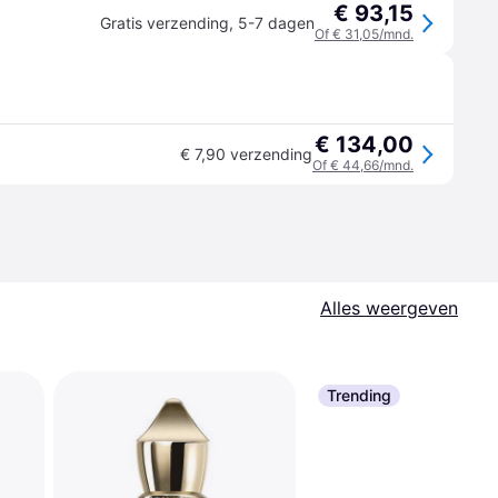
€ 93,15
Gratis verzending
,
5-7 dagen
Of € 31,05/mnd.
€ 134,00
€ 7,90 verzending
Of € 44,66/mnd.
Alles weergeven
Trending