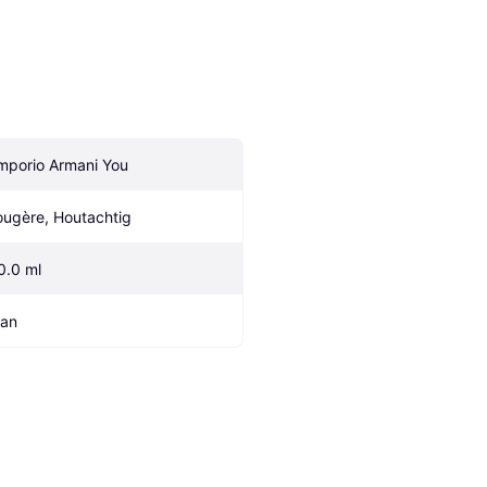
mporio Armani You
ougère, Houtachtig
0.0 ml
an