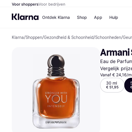
Voor shoppers
Voor bedrijven
Ontdek Klarna
Shop
App
Hulp
Klarna
/
Shoppen
/
Gezondheid & Schoonheid
/
Schoonheden
/
Geu
Winkels
Media
B
Armani 
Bol
B
Booki
B
Eau de Parfu
H&M
B
Kruidv
Vergelijk prij
Vanaf € 24,16/m
30 ml
€ 51,95
Winkelove