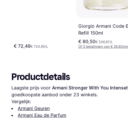
Giorgio Armani Code 
Refill 150ml
€ 80,50
€ 536,67/L
€ 72,49
€ 724,90/L
Of 3 betalingen van € 26,83/m
Productdetails
Laagste prijs voor 
Armani Stronger With You Intense
goedkoopste aanbod onder 
23
 winkels.
Vergelijk:
Armani Geuren
Armani Eau de Parfum