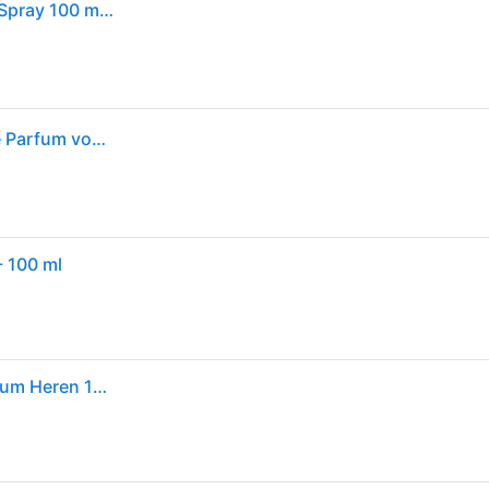
Armani Stronger With You Intensely Eau de parfum Spray 100 ml Heren
Armani Emporio Stronger With You Intensely Eau de Parfum voor Mannen 100 ml
- 100 ml
Armani Herengeuren Stronger With You Eau de parfum Heren 100ml