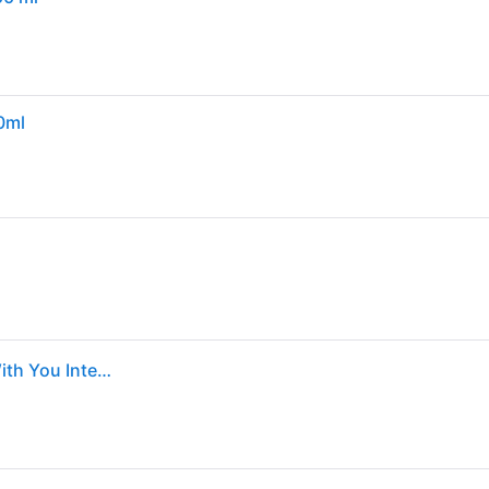
0ml
Armani Eau De Parfum Mannen Armani - Stronger With You Intensely Eau De Parfum Mannen - 100 ML