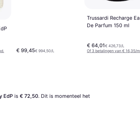
Trussardi Recharge Ea
De Parfum 150 ml
EdP
€ 64,01
€ 426,73/L
€ 99,45
nd.
€ 994,50/L
Of 3 betalingen van € 16,35/m
ly EdP
 is 
€ 72,50
. Dit is momenteel het 