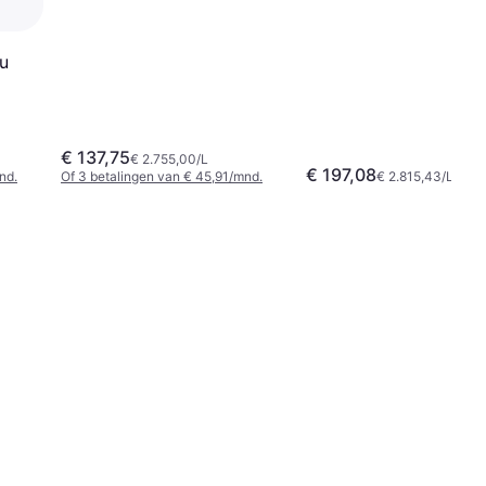
u
€ 137,75
€ 2.755,00/L
€ 197,08
nd.
Of 3 betalingen van € 45,91/mnd.
€ 2.815,43/L