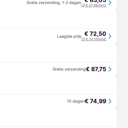
€ 83,05
Gratis verzending
,
1-2 dagen
Of € 27,68/mnd.
€ 72,50
Laagste prijs
Of € 24,16/mnd.
€ 87,75
Gratis verzending
€ 74,99
10 dagen