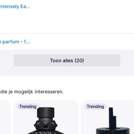
Giorgio Armani Emporio Armani Stronger With You Intensely Eau de Parfum 100ml Spray
Emporio armani stronger with you intensely - eau de parfum - 100ml Maat
Toon alles (20)
ie je mogelijk interesseren.
Trending
Trending