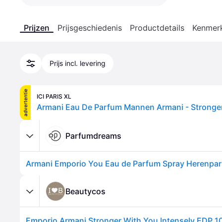
Prijzen
Prijsgeschiedenis
Productdetails
Kenmer
Prijs incl. levering
advertentie
ICI PARIS XL
Parfumdreams
Beautycos
Emporio Armani Stronger With You Intensely EDP 1