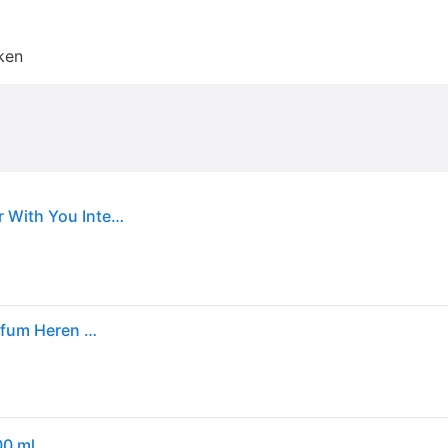
ken
Armani Eau De Parfum Mannen Armani - Stronger With You Intensely Eau De Parfum Mannen - 100 ML
Armani Emporio You Eau de Parfum Spray Herenparfum Heren 100 ml
00 ml