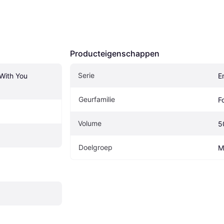
Producteigenschappen
Serie
With You 
E
Geurfamilie
F
Volume
5
Doelgroep
M