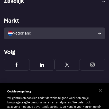
Zakelijk
Login
Onze belofte
Webwinkelsupport
Developers
De Klarna app
Privacyinstellingen
Zakelijke login
Operationele status
Markt
Winkeloverzicht
Je herroepingsrecht
Verkoop met Klarna
Platformen en partners
Kopersbescherming voor
consumenten
Nederland
Volg
Cookies en privacy
Wij gebruiken cookies zodat de website goed werkt en om je
browsegedrag te personaliseren en analyseren. We delen ook
gegevens met onze advertentiepartners. Je kunt je voorkeuren op elk