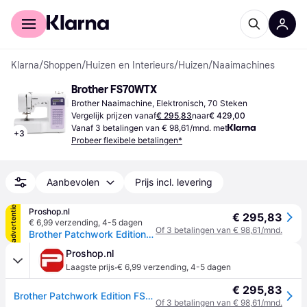
Voor shoppers
Voor bedrijven
Klarna
/
Shoppen
/
Huizen en Interieurs
/
Huizen
/
Naaimachines
Brother FS70WTX
Brother Naaimachine, Elektronisch, 70 Steken
Vergelijk prijzen vanaf
€ 295,83
naar
€ 429,00
Vanaf 3 betalingen van € 98,61/mnd. met
+
3
Probeer flexibele betalingen*
Aanbevolen
Prijs incl. levering
advertentie
Proshop.nl
€ 295,83
€ 6,99 verzending
,
4-5 dagen
Of 3 betalingen van € 98,61/mnd.
Brother Patchwork Edition FS70WTx
Proshop.nl
·
Laagste prijs
€ 6,99 verzending
,
4-5 dagen
€ 295,83
Brother Patchwork Edition FS70WTx
Of 3 betalingen van € 98,61/mnd.