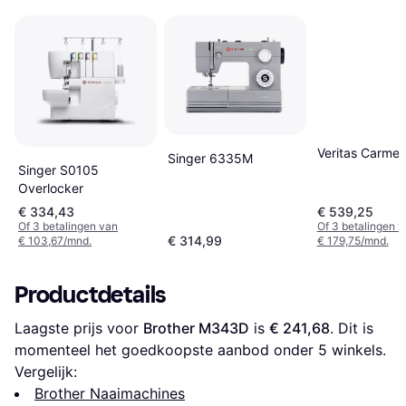
Veritas Carme
Singer 6335M
Singer S0105
Overlocker
€ 334,43
€ 539,25
Of 3 betalingen van
Of 3 betalingen 
€ 314,99
€ 103,67/mnd.
€ 179,75/mnd.
Productdetails
Laagste prijs voor 
Brother M343D
 is 
€ 241,68
. Dit is 
momenteel het goedkoopste aanbod onder 
5
 winkels.
Vergelijk:
Brother Naaimachines