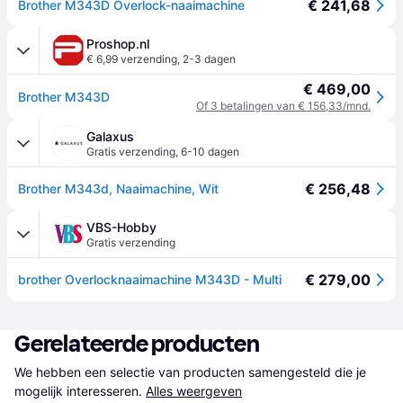
€ 241,68
Brother M343D Overlock-naaimachine
Proshop.nl
€ 6,99 verzending
,
2-3 dagen
€ 469,00
Brother M343D
Of 3 betalingen van € 156,33/mnd.
Galaxus
Gratis verzending
,
6-10 dagen
€ 256,48
Brother M343d, Naaimachine, Wit
VBS-Hobby
Gratis verzending
€ 279,00
brother Overlocknaaimachine M343D - Multi
Gerelateerde producten
We hebben een selectie van producten samengesteld die je 
mogelijk interesseren.
Alles weergeven