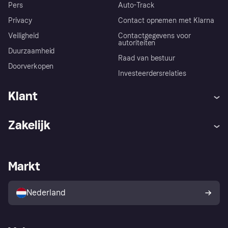
Pers
Auto-Track
Privacy
Contact opnemen met Klarna
Veiligheid
Contactgegevens voor
autoriteiten
Duurzaamheid
Raad van bestuur
Doorverkopen
Investeerdersrelaties
Klant
Hulp
Klachten
Zakelijk
Login
Onze belofte
Webwinkelsupport
Developers
De Klarna app
Privacyinstellingen
Zakelijke login
Operationele status
Markt
Winkeloverzicht
Je herroepingsrecht
Verkoop met Klarna
Platformen en partners
Kopersbescherming voor
consumenten
Nederland