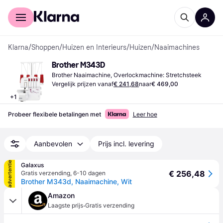
Voor shoppers
Voor bedrijven
Klarna
/
Shoppen
/
Huizen en Interieurs
/
Huizen
/
Naaimachines
Brother M343D
Brother Naaimachine, Overlockmachine: Stretchsteek
Vergelijk prijzen vanaf
€ 241,68
naar
€ 469,00
+
1
Probeer flexibele betalingen met
Leer hoe
Aanbevolen
Prijs incl. levering
advertentie
Galaxus
€ 256,48
Gratis verzending
,
6-10 dagen
Brother M343d, Naaimachine, Wit
Amazon
·
Laagste prijs
Gratis verzending